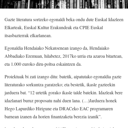
Gazte literatura sortzeko egonaldi beka ondu dute Euskal Idazleen
Elkarteak, Euskal Kultur Erakundeak eta CPIE Euskal
itsasbazterrak elkarlanean.
Egonaldia Hendaiako Nekatoenean izango da, Hendaiako
Abbadiako Eremuan, hilabetez, 2017ko urria eta azaroa bitartean,
eta 1.000 euroko diru-poltsa eskaintzen da.
Proiektuak bi zati izango ditu: batetik, aipatutako egonaldia gazte
literaturako sorkuntza garatzeko; eta bestetik, ikasle gazteekin
jarduera bat. “12 urtetik gorako ikasle talde batekin. Idazleak bere
idazlanari buruz proposatu nahi duen lana. (…)Jarduera honek
Hego Lapurdiko Hirigune eta DRACeko EAC programaren
barnean izanen da horien finantzaketa berezia izanik”.