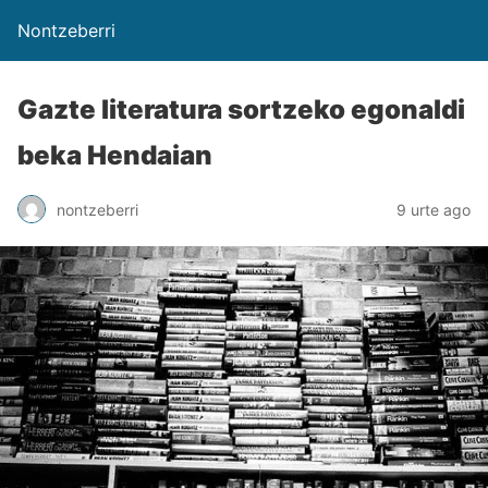
Nontzeberri
Gazte literatura sortzeko egonaldi
beka Hendaian
nontzeberri
9 urte ago