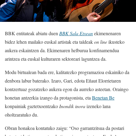
BBK entitateak abiatu duen
BBK Sala Etxean
ekimenenaren
bidez lehen mailako euskal artistak eta taldeak
on line
ikusteko
aukera eskaintzen da. Ekimenaren helburua konfinamendua
arintzea eta euskal kulturaren sektoreari laguntzea da.
Modu birtualean bada ere, kalitatezko programazioa eskainiko da
denbora labur baterako. Izaro, Gari, edota Eñaut Elorrietaren
kontzertuaz gozatzeko aukera egon da aurreko asteetan. Oraingo
honetan antzerkia izango da protagonista, eta
Benetan Be
konpainiak gaztetxoentzako
Inondik inora
izeneko lana
oholtzaratuko du.
Obran honakoa kontatuko zaigu: “Oso garrantzitsua da postari