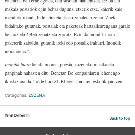
batentzat beti erne egotea, beti sasoian mantentzea. Ez da lan
makala postariok egin behar duguna, etxerik etxe, kalerik kale,
mendirik mendi, bide, aire eta itsaso zabaletan zehar. Zuek
bidalitako gutunak, postalak eta paketeak hartzailearengana garaiz
helarazteko! Beti zehatz eta zorrotz. Ezin da inondik inora
paketerik zabaldu, gutunik ireki edo postalik irakurri. Inondik
inora ere ez”.
Inondik inora
lanak umorea, poesia, zuzeneko musika eta
panpinak nahasten ditu. Benetan Be konpainiaren lehenengo
ikuskizuna da. Talde hori ZUBI egitasmoaren eskutik jaio zen.
Categories:
ESZENA
Nontzeberri
Back to top