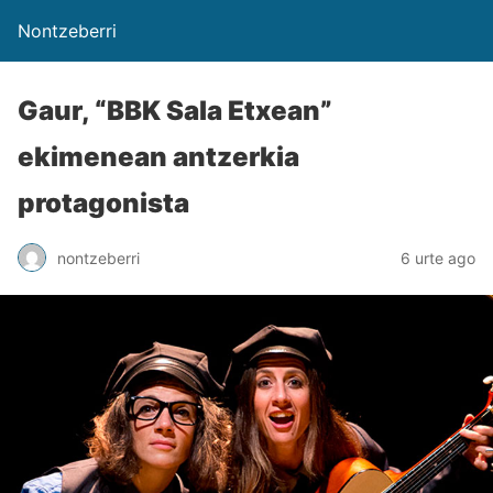
Nontzeberri
Gaur, “BBK Sala Etxean”
ekimenean antzerkia
protagonista
nontzeberri
6 urte ago