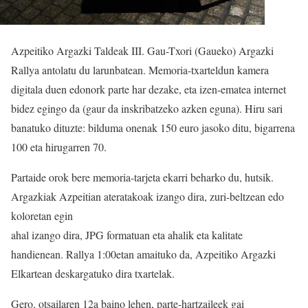
Azpeitiko Argazki Taldeak III. Gau-Txori (Gaueko) Argazki
Rallya antolatu du larunbatean. Memoria-txarteldun kamera
digitala duen edonork parte har dezake, eta izen-ematea internet
bidez egingo da (gaur da inskribatzeko azken eguna). Hiru sari
banatuko dituzte: bilduma onenak 150 euro jasoko ditu, bigarrena
100 eta hirugarren 70.
Partaide orok bere memoria-tarjeta ekarri beharko du, hutsik.
Argazkiak Azpeitian ateratakoak izango dira, zuri-beltzean edo
koloretan egin
ahal izango dira, JPG formatuan eta ahalik eta kalitate
handienean. Rallya 1:00etan amaituko da, Azpeitiko Argazki
Elkartean deskargatuko dira txartelak.
Gero, otsailaren 12a baino lehen, parte-hartzaileek gai