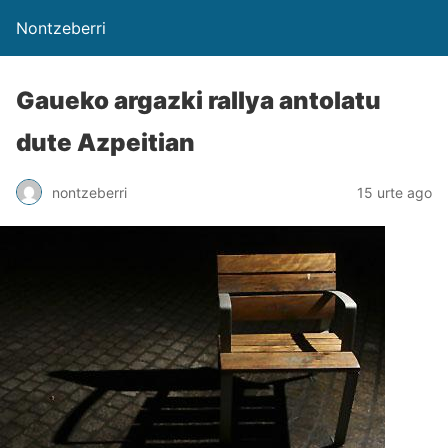
Nontzeberri
Gaueko argazki rallya antolatu
dute Azpeitian
nontzeberri
15 urte ago