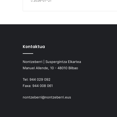
2026-07-21
Kontaktua
Nontzeberri | Suspergintza Elkartea
Manuel Allende, 10 - 48010 Bilbao
Tel:
944 029 092
Faxa:
944 008 061
nontzeberri@nontzeberri.eus