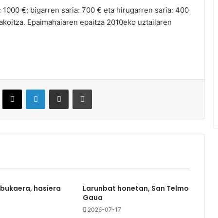
 1000 €; bigarren saria: 700 € eta hirugarren saria: 400
 bakoitza. Epaimahaiaren epaitza 2010eko uztailaren
ebook
X
LinkedIn
Partekatu e-posta bidez
Inprimatu
 bukaera, hasiera
Larunbat honetan, San Telmo
Gaua
0
2026-07-17