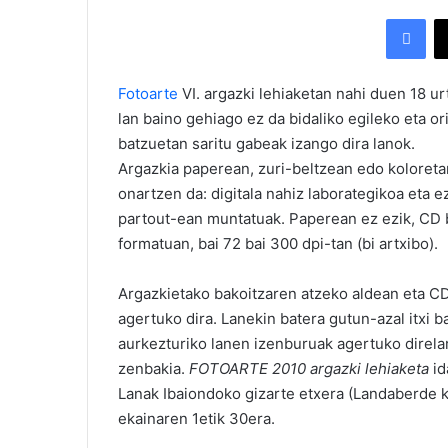
Facebook
Fotoarte
VI. argazki lehiaketan nahi duen 18 u
lan baino gehiago ez da bidaliko egileko eta or
batzuetan saritu gabeak izango dira lanok.
Argazkia paperean, zuri-beltzean edo koloreta
onartzen da: digitala nahiz laborategikoa eta 
partout-ean muntatuak. Paperean ez ezik, CD b
formatuan, bai 72 bai 300 dpi-tan (bi artxibo).
Argazkietako bakoitzaren atzeko aldean eta CD-
agertuko dira. Lanekin batera gutun-azal itxi 
aurkezturiko lanen izenburuak agertuko direlar
zenbakia.
FOTOARTE 2010 argazki lehiaketa
id
Lanak Ibaiondoko gizarte etxera (Landaberde kal
ekainaren 1etik 30era.