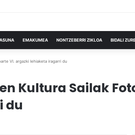
TASUNA
EMAKUMEA
NONTZEBERRI ZIKLOA
BIDALI ZUR
rte VI. argazki lehiaketa iragarri du
n Kultura Sailak Foto
i du