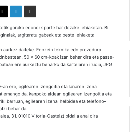
X
LinkedIn
Partekatu e-posta bidez
rtetik gorako edonork parte har dezake lehiaketan. Bi
iginalak, argitaratu gabeak eta beste lehiaketa
n aurkez daiteke. Edozein teknika edo prozedura
ezinbestean, 50 x 60 cm-koak izan behar dira eta passe-
atean ere aurkeztu beharko da kartelaren irudia, JPG
an ere, egilearen izengoitia eta lanaren izena
bat emango da, kanpoko aldean egilearen izengoitia eta
ik; barruan, egilearen izena, helbidea eta telefono-
atzi behar da.
ea, 31. 01010 Vitoria-Gasteiz) bidalia ahal dira