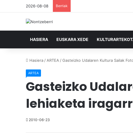
2026-08-08
Berriak
HASIERA
EUSKARA XEDE
KULTURARTEKO
Hasiera
/
ARTEA
/
Gasteizko Udalaren Kultura Sailak Fotoa
ARTEA
Gasteizko Udalare
lehiaketa iragarr
2010-06-23