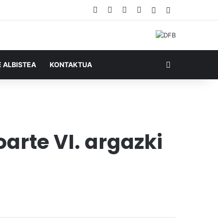
Facebook
X
YouTube
RSS
Ausazko artikul
Sidebar
Bilatu honela
E ALBISTEA
KONTAKTUA
arte VI. argazki