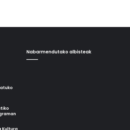
Nabarmendutako albisteak
iatuko
tiko
ograman
 Kultura