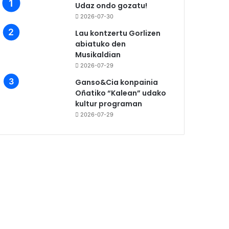
Udaz ondo gozatu!
2026-07-30
Lau kontzertu Gorlizen
abiatuko den
Musikaldian
2026-07-29
Ganso&Cia konpainia
Oñatiko “Kalean” udako
kultur programan
2026-07-29