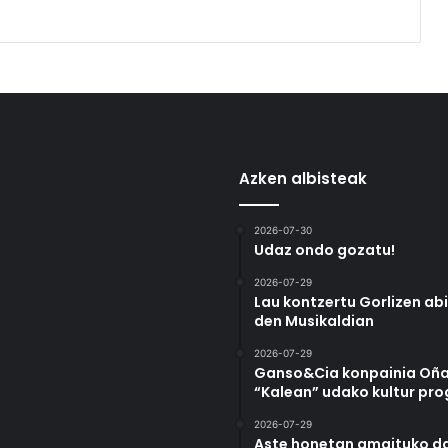
Azken albisteak
2026-07-30
Udaz ondo gozatu!
2026-07-29
Lau kontzertu Gorlizen ab
den Musikaldian
2026-07-29
Ganso&Cia konpainia Oña
“Kalean” udako kultur pr
2026-07-29
Aste honetan amaituko da