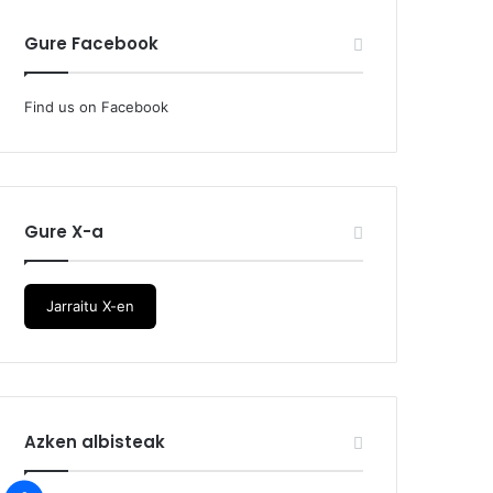
Gure Facebook
Find us on Facebook
Gure X-a
Jarraitu X-en
Azken albisteak