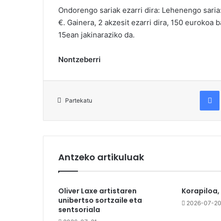
Ondorengo sariak ezarri dira: Lehenengo saria:
€. Gainera, 2 akzesit ezarri dira, 150 eurokoa
15ean jakinaraziko da.
Nontzeberri
Fac
Partekatu
Antzeko artikuluak
Oliver Laxe artistaren
Korapiloa,
unibertso sortzaile eta
2026-07-2
sentsoriala