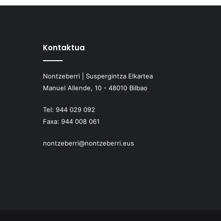
Kontaktua
Nontzeberri | Suspergintza Elkartea
Manuel Allende, 10 - 48010 Bilbao
Tel:
944 029 092
Faxa:
944 008 061
nontzeberri@nontzeberri.eus