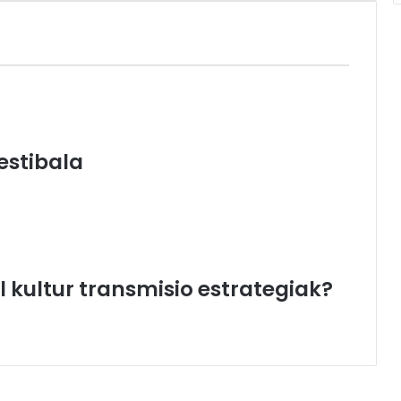
estibala
 kultur transmisio estrategiak?