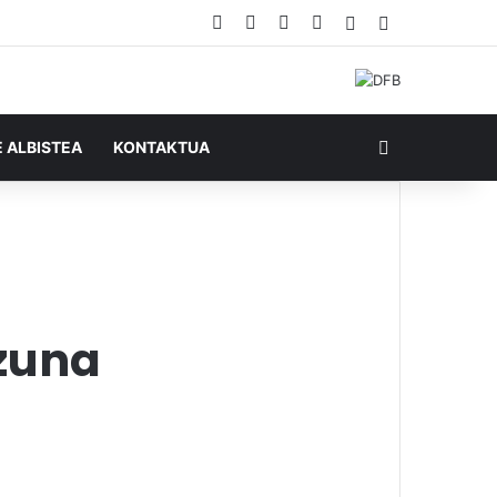
Facebook
X
YouTube
RSS
Ausazko artikul
Sidebar
Bilatu honela
E ALBISTEA
KONTAKTUA
izuna