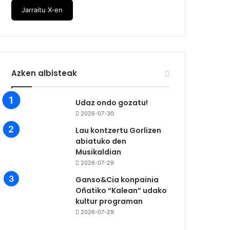
Jarraitu X-en
Azken albisteak
Udaz ondo gozatu!
2026-07-30
Lau kontzertu Gorlizen
abiatuko den
Musikaldian
2026-07-29
Ganso&Cia konpainia
Oñatiko “Kalean” udako
kultur programan
2026-07-29