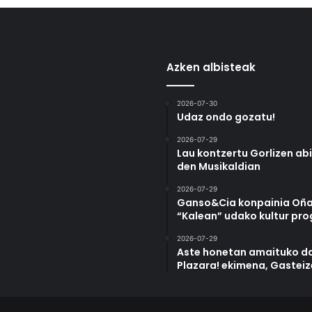
Azken albisteak
2026-07-30
Udaz ondo gozatu!
2026-07-29
Lau kontzertu Gorlizen ab
den Musikaldian
2026-07-29
Ganso&Cia konpainia Oña
“Kalean” udako kultur pr
2026-07-29
Aste honetan amaituko da
Plazara! ekimena, Gastei