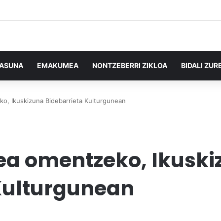
TASUNA
EMAKUMEA
NONTZEBERRI ZIKLOA
BIDALI ZUR
o, Ikuskizuna Bidebarrieta Kulturgunean
ea omentzeko, Ikusk
Kulturgunean