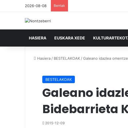
2026-08-08
Berriak
HASIERA
EUSKARA XEDE
KULTURARTEKO
Hasiera
/
BESTELAKOAK
/
Galeano idazlea omentzek
BESTELAKOAK
Galeano idazl
Bidebarrieta 
2015-12-09