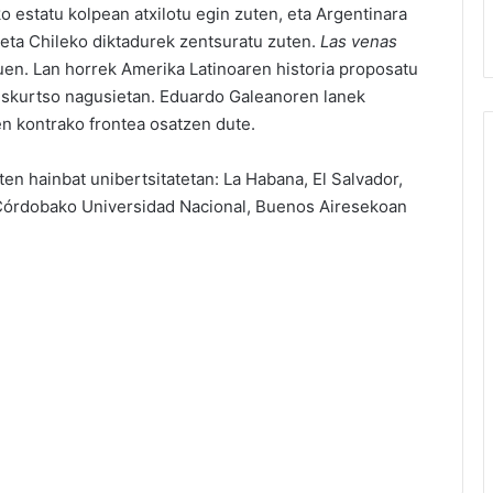
estatu kolpean atxilotu egin zuten, eta Argentinara
eta Chileko diktadurek zentsuratu zuten.
Las venas
zuen. Lan horrek Amerika Latinoaren historia proposatu
diskurtso nagusietan. Eduardo Galeanoren lanek
en kontrako frontea osatzen dute.
en hainbat unibertsitatetan: La Habana, El Salvador,
Córdobako Universidad Nacional, Buenos Airesekoan