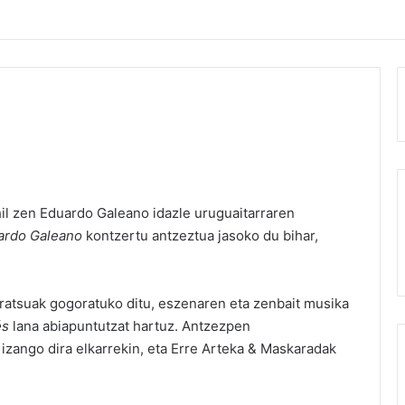
hil zen
Eduardo Galeano
idazle uruguaitarraren
uardo Galeano
kontzertu antzeztua jasoko du bihar,
ratsuak gogoratuko ditu, eszenaren eta zenbait musika
és
lana abiapuntutzat hartuz. Antzezpen
izango dira elkarrekin, eta Erre Arteka & Maskaradak