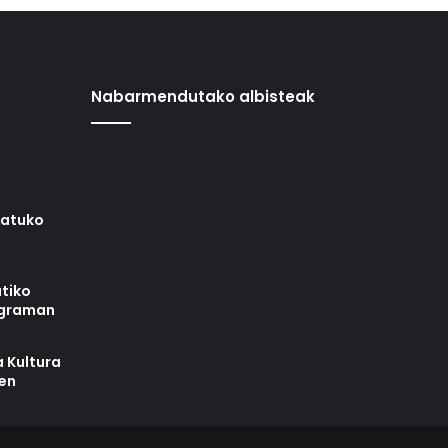
Nabarmendutako albisteak
iatuko
tiko
ograman
 Kultura
zen