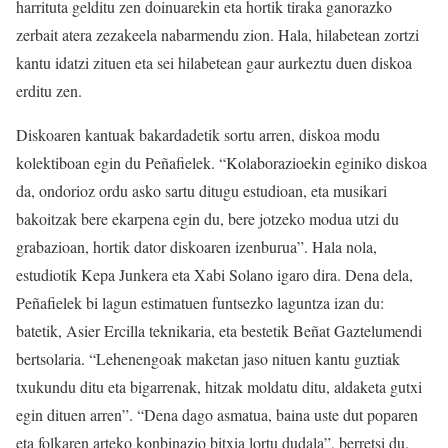
harrituta gelditu zen doinuarekin eta hortik tiraka ganorazko
zerbait atera zezakeela nabarmendu zion. Hala, hilabetean zortzi
kantu idatzi zituen eta sei hilabetean gaur aurkeztu duen diskoa
erditu zen.
Diskoaren kantuak bakardadetik sortu arren, diskoa modu
kolektiboan egin du Peñafielek. “Kolaborazioekin eginiko diskoa
da, ondorioz ordu asko sartu ditugu estudioan, eta musikari
bakoitzak bere ekarpena egin du, bere jotzeko modua utzi du
grabazioan, hortik dator diskoaren izenburua”. Hala nola,
estudiotik Kepa Junkera eta Xabi Solano igaro dira. Dena dela,
Peñafielek bi lagun estimatuen funtsezko laguntza izan du:
batetik, Asier Ercilla teknikaria, eta bestetik Beñat Gaztelumendi
bertsolaria. “Lehenengoak maketan jaso nituen kantu guztiak
txukundu ditu eta bigarrenak, hitzak moldatu ditu, aldaketa gutxi
egin dituen arren”. “Dena dago asmatua, baina uste dut poparen
eta folkaren arteko konbinazio bitxia lortu dudala”, berretsi du.