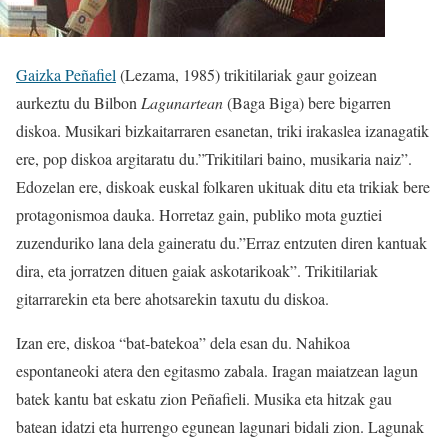
Gaizka Peñafiel
(Lezama, 1985) trikitilariak gaur goizean
aurkeztu du Bilbon
Lagunartean
(Baga Biga) bere bigarren
diskoa. Musikari bizkaitarraren esanetan, triki irakaslea izanagatik
ere, pop diskoa argitaratu du.”Trikitilari baino, musikaria naiz”.
Edozelan ere, diskoak euskal folkaren ukituak ditu eta trikiak bere
protagonismoa dauka. Horretaz gain, publiko mota guztiei
zuzenduriko lana dela gaineratu du.”Erraz entzuten diren kantuak
dira, eta jorratzen dituen gaiak askotarikoak”. Trikitilariak
gitarrarekin eta bere ahotsarekin taxutu du diskoa.
Izan ere, diskoa “bat-batekoa” dela esan du. Nahikoa
espontaneoki atera den egitasmo zabala. Iragan maiatzean lagun
batek kantu bat eskatu zion Peñafieli. Musika eta hitzak gau
batean idatzi eta hurrengo egunean lagunari bidali zion. Lagunak