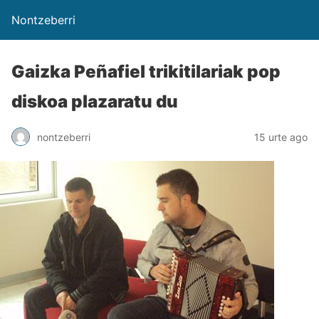
Nontzeberri
Gaizka Peñafiel trikitilariak pop
diskoa plazaratu du
nontzeberri
15 urte ago