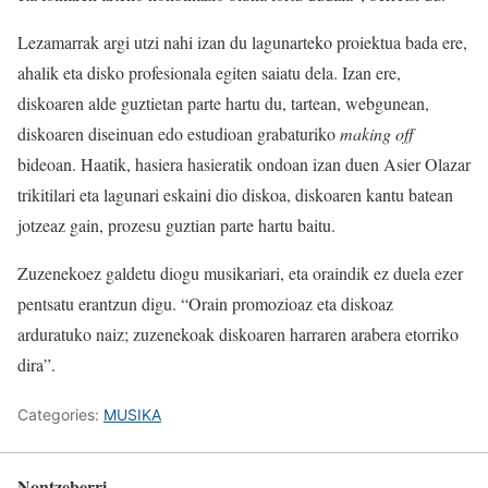
Lezamarrak argi utzi nahi izan du lagunarteko proiektua bada ere,
ahalik eta disko profesionala egiten saiatu dela. Izan ere,
diskoaren alde guztietan parte hartu du, tartean, webgunean,
diskoaren diseinuan edo estudioan grabaturiko
making off
bideoan. Haatik, hasiera hasieratik ondoan izan duen Asier Olazar
trikitilari eta lagunari eskaini dio diskoa, diskoaren kantu batean
jotzeaz gain, prozesu guztian parte hartu baitu.
Zuzenekoez galdetu diogu musikariari, eta oraindik ez duela ezer
pentsatu erantzun digu. “Orain promozioaz eta diskoaz
arduratuko naiz; zuzenekoak diskoaren harraren arabera etorriko
dira”.
Categories:
MUSIKA
Nontzeberri