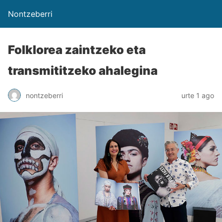
Nontzeberri
Folklorea zaintzeko eta
transmititzeko ahalegina
nontzeberri
urte 1 ago