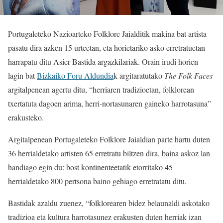
Portugaleteko Nazioarteko Folklore Jaialditik makina bat artista
pasatu dira azken 15 urteetan, eta horietariko asko erretratuetan
harrapatu ditu Asier Bastida argazkilariak. Orain irudi horien
lagin bat
Bizkaiko Foru Aldundia
k argitaratutako
The Folk Faces
argitalpenean agertu ditu, “herriaren tradizioetan, folklorean
txertatuta dagoen arima, herri-nortasunaren gaineko harrotasuna”
erakusteko.
Argitalpenean Portugaleteko Folklore Jaialdian parte hartu duten
36 herrialdetako artisten 65 erretratu biltzen dira, baina askoz lan
handiago egin du: bost kontinenteetatik etorritako 45
herrialdetako 800 pertsona baino gehiago erretratatu ditu.
Bastidak azaldu zuenez, “folklorearen bidez belaunaldi askotako
tradizioa eta kultura harrotasunez erakusten duten herriak izan