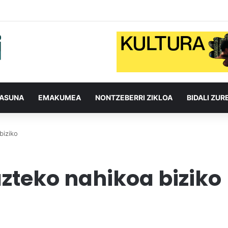
TASUNA
EMAKUMEA
NONTZEBERRI ZIKLOA
BIDALI ZUR
biziko
zteko nahikoa biziko