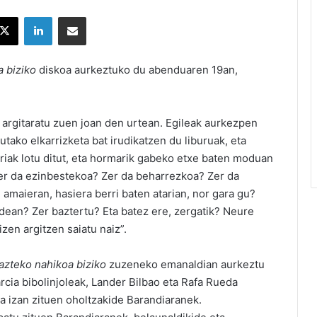
X
LinkedIn
Partekatu e-posta bidez
 biziko
diskoa aurkeztuko du abenduaren 19an,
argitaratu zuen joan den urtean. Egileak aurkezpen
ako elkarrizketa bat irudikatzen du liburuak, eta
riak lotu ditut, eta hormarik gabeko etxe baten moduan
“Zer da ezinbestekoa? Zer da beharrezkoa? Zer da
 amaieran, hasiera berri baten atarian, nor gara gu?
dean? Zer baztertu? Eta batez ere, zergatik? Neure
zen argitzen saiatu naiz”.
azteko nahikoa biziko
zuzeneko emanaldian aurkeztu
cia bibolinjoleak, Lander Bilbao eta Rafa Rueda
ea izan zituen oholtzakide Barandiaranek.