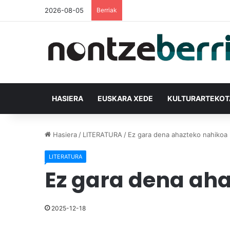
2026-08-05
Berriak
HASIERA
EUSKARA XEDE
KULTURARTEKO
Hasiera
/
LITERATURA
/
Ez gara dena ahazteko nahikoa 
LITERATURA
Ez gara dena aha
2025-12-18