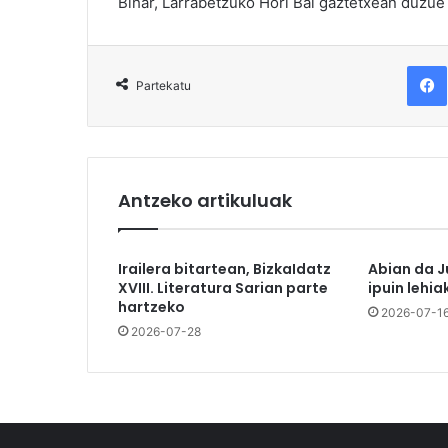
Bihar, Larrabetzuko Hori Bai gaztetxean duzue z
F
Partekatu
Antzeko artikuluak
Irailera bitartean, BizkaIdatz
Abian da J
XVIII. Literatura Sarian parte
ipuin lehia
hartzeko
2026-07-1
2026-07-28