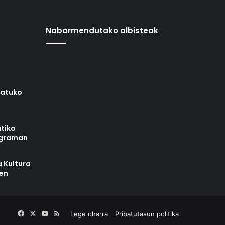
Nabarmendutako albisteak
iatuko
tiko
ograman
 Kultura
zen
Facebook
X
YouTube
RSS
Lege oharra
Pribatutasun politika