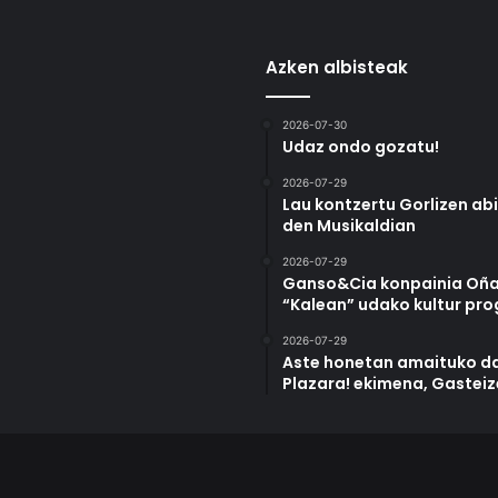
Azken albisteak
2026-07-30
Udaz ondo gozatu!
2026-07-29
Lau kontzertu Gorlizen ab
den Musikaldian
2026-07-29
Ganso&Cia konpainia Oña
“Kalean” udako kultur pr
2026-07-29
Aste honetan amaituko da
Plazara! ekimena, Gastei