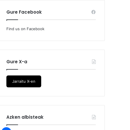
Gure Facebook
Find us on Facebook
Gure X-a
Jarraitu X-en
Azken albisteak