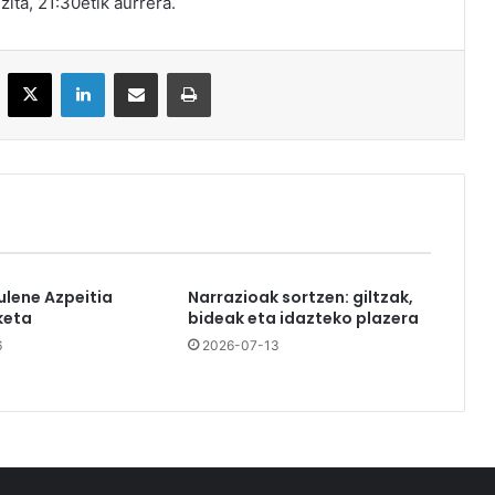
ita, 21:30etik aurrera.
acebook
X
LinkedIn
Partekatu e-posta bidez
Inprimatu
ulene Azpeitia
Narrazioak sortzen: giltzak,
keta
bideak eta idazteko plazera
6
2026-07-13