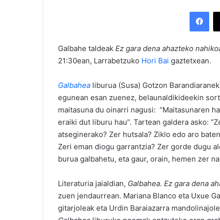
Facebook
Galbahe taldeak
Ez gara dena ahazteko nahikoa
21:30ean, Larrabetzuko
Hori Bai
gaztetxean.
Galbahea
liburua (Susa) Gotzon Barandiaranek 
egunean esan zuenez, belaunaldikideekin sortut
maitasuna du oinarri nagusi: “Maitasunaren ha
eraiki dut liburu hau”. Tartean galdera asko: 
atseginerako? Zer hutsala? Ziklo edo aro baten
Zeri eman diogu garrantzia? Zer gorde dugu al
burua galbahetu, eta gaur, orain, hemen zer nai
Literaturia jaialdian,
Galbahea. Ez gara dena ah
zuen jendaurrean. Mariana Blanco eta Uxue Gar
gitarjoleak eta Urdin Baraiazarra mandolinajol