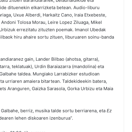
atu zituen Barandiaranek, belaunaldikide eta
ide dituenekin elkarrizketa betean. Audio-liburu
iaga, Uxue Alberdi, Harkaitz Cano, Iraia Etxebeste,
n, Andoni Tolosa Morau, Leire Lopez Ziluaga, Mikel
a Urbizuk errezitatu zituzten poemak. Imanol Ubedak
lbaok hiru ahaire sortu zituen, liburuaren soinu-banda
ndiaranez gain, Lander Bilbao (ahotsa, gitarra),
tarra, teklatuak), Urdin Baraiazarra (mandolina) eta
 Galbahe taldea. Mungiako Larrabizker estudioan
a urriaren amaiera bitartean. Taldekideekin batera,
ets Aranguren, Gaizka Sarasola, Gorka Urbizu eta Maia
Galbahe, berriz, musika talde sortu berriarena, eta
Ez
dearen lehen diskoaren izenburua”.