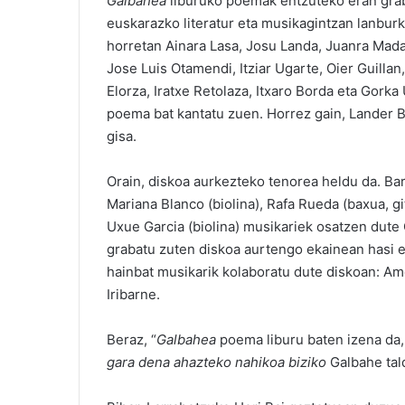
Galbahea
liburuko poemak entzuteko eran grab
euskarazko literatur eta musikagintzan lanburk
horretan Ainara Lasa, Josu Landa, Juanra Madar
Jose Luis Otamendi, Itziar Ugarte, Oier Guilla
Elorza, Iratxe Retolaza, Itxaro Borda eta Gork
poema bat kantatu zuen. Horrez gain, Lander Bi
gisa.
Orain, diskoa aurkezteko tenorea heldu da. Bara
Mariana Blanco (biolina), Rafa Rueda (baxua, gi
Uxue Garcia (biolina) musikariek osatzen dute
grabatu zuten diskoa aurtengo ekainean hasi et
hainbat musikarik kolaboratu dute diskoan: Am
Iribarne.
Beraz, “
Galbahea
poema liburu baten izena da, 
gara dena ahazteko nahikoa biziko
Galbahe tal