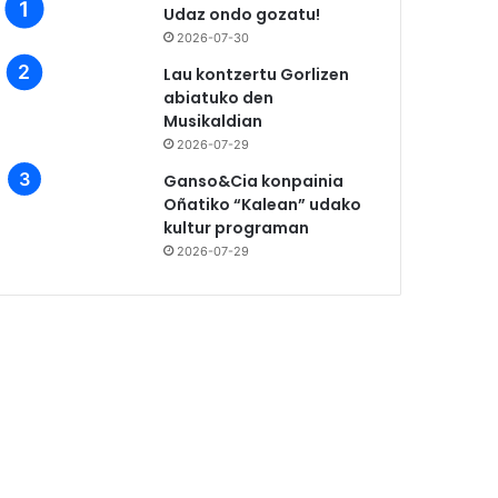
Udaz ondo gozatu!
2026-07-30
Lau kontzertu Gorlizen
abiatuko den
Musikaldian
2026-07-29
Ganso&Cia konpainia
Oñatiko “Kalean” udako
kultur programan
2026-07-29