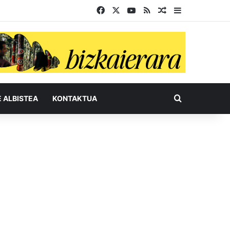
Facebook
X
YouTube
RSS
Ausazko artikul
Sidebar
Bilatu honel
E ALBISTEA
KONTAKTUA