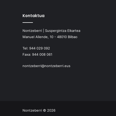
Kontaktua
Nontzeberri | Suspergintza Elkartea
Manuel Allende, 10 - 48010 Bilbao
Tel:
944 029 092
Faxa:
944 008 061
nontzeberri@nontzeberri.eus
Nontzeberri © 2026