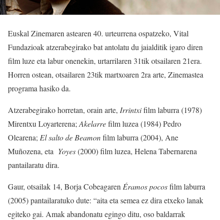
Euskal Zinemaren astearen 40. urteurrena ospatzeko, Vital
Fundazioak atzerabegirako bat antolatu du jaialditik igaro diren
film luze eta labur onenekin, urtarrilaren 31tik otsailaren 21era.
Horren ostean, otsailaren 23tik martxoaren 2ra arte, Zinemastea
programa hasiko da.
Atzerabegirako horretan, orain arte,
Irrintxi
film laburra (1978)
Mirentxu Loyarterena;
Akelarre
film luzea (1984) Pedro
Olearena;
El salto de Beamon
film laburra (2004), Ane
Muñozena, eta
Yoyes
(2000) film luzea, Helena Tabernarena
pantailaratu dira.
Gaur, otsailak 14, Borja Cobeagaren
Éramos pocos
film laburra
(2005) pantailaratuko dute: “aita eta semea ez dira etxeko lanak
egiteko gai. Amak abandonatu egingo ditu, oso baldarrak