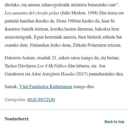
direlako, eta amona zahar-egoitzatik ateratzea bururatuko zaie”.
Los amantes del círculo polar
(Julio Medem, 1998) film luzea ere
pantaila handian ikusiko da. Dena 1980an hasiko da, haur bi,
ikastetxe batetik irtetean, korrika hasten direnean, bakoitza bere
arrazoirengatik. Egun horretatik aurrera, bien bizitzek zirkulu bat
osatuko dute, Finlandian itxiko dena, Zirkulu Polarraren ertzean.
Datorren Astean, otsailak 21, azken saioa izango da, eta bertan,
Tucker Dávilaren
Los 4 McNifikos
film laburra, eta Jon
Garañoren eta Aitor Arregiren
Handia (
2017) pantailaratuko dira.
Saioak,
Vital Fundazioa Kulturunean
izango dira.
Categories:
IKUS-ENTZUN
Nontzeberri
Back to top