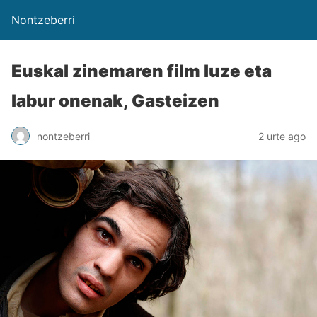
Nontzeberri
Euskal zinemaren film luze eta
labur onenak, Gasteizen
nontzeberri
2 urte ago