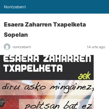
Nontzeberri
Esaera Zaharren Txapelketa
Sopelan
nontzeberri
14 urte ago