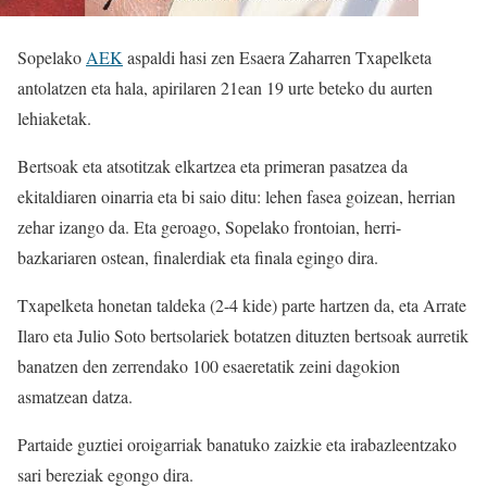
Sopelako
AEK
aspaldi hasi zen Esaera Zaharren Txapelketa
antolatzen eta hala, apirilaren 21ean 19 urte beteko du aurten
lehiaketak.
Bertsoak eta atsotitzak elkartzea eta primeran pasatzea da
ekitaldiaren oinarria eta bi saio ditu: lehen fasea goizean, herrian
zehar izango da. Eta geroago, Sopelako frontoian, herri-
bazkariaren ostean, finalerdiak eta finala egingo dira.
Txapelketa honetan taldeka (2-4 kide) parte hartzen da, eta Arrate
Ilaro eta Julio Soto bertsolariek botatzen dituzten bertsoak aurretik
banatzen den zerrendako 100 esaeretatik zeini dagokion
asmatzean datza.
Partaide guztiei oroigarriak banatuko zaizkie eta irabazleentzako
sari bereziak egongo dira.