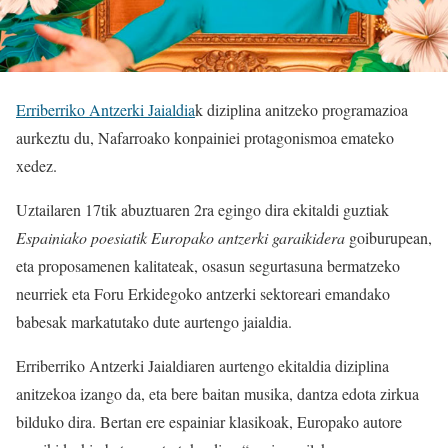
Erriberriko Antzerki Jaialdia
k diziplina anitzeko programazioa
aurkeztu du, Nafarroako konpainiei protagonismoa emateko
xedez.
Uztailaren 17tik abuztuaren 2ra egingo dira ekitaldi guztiak
Espainiako poesiatik Europako antzerki garaikidera
goiburupean,
eta proposamenen kalitateak, osasun segurtasuna bermatzeko
neurriek eta Foru Erkidegoko antzerki sektoreari emandako
babesak markatutako dute aurtengo jaialdia.
Erriberriko Antzerki Jaialdiaren aurtengo ekitaldia diziplina
anitzekoa izango da, eta bere baitan musika, dantza edota zirkua
bilduko dira. Bertan ere espainiar klasikoak, Europako autore