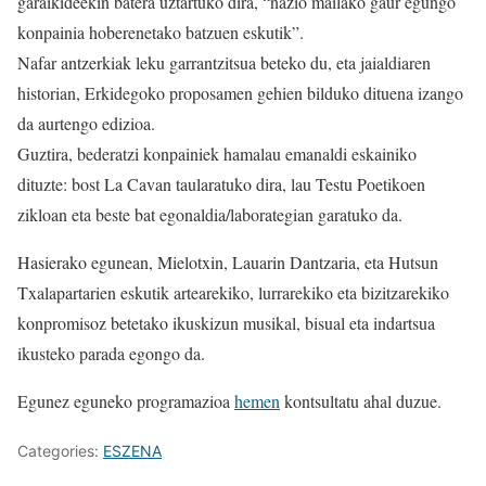
garaikideekin batera uztartuko dira, “nazio mailako gaur egungo
konpainia hoberenetako batzuen eskutik”.
Nafar antzerkiak leku garrantzitsua beteko du, eta jaialdiaren
historian, Erkidegoko proposamen gehien bilduko dituena izango
da aurtengo edizioa.
Guztira, bederatzi konpainiek hamalau emanaldi eskainiko
dituzte: bost La Cavan taularatuko dira, lau Testu Poetikoen
zikloan eta beste bat egonaldia/laborategian garatuko da.
Hasierako egunean, Mielotxin, Lauarin Dantzaria, eta Hutsun
Txalapartarien eskutik artearekiko, lurrarekiko eta bizitzarekiko
konpromisoz betetako ikuskizun musikal, bisual eta indartsua
ikusteko parada egongo da.
Egunez eguneko programazioa
hemen
kontsultatu ahal duzue.
Categories:
ESZENA