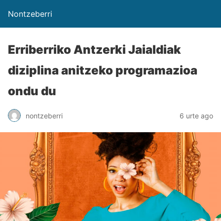
Nontzeberri
Erriberriko Antzerki Jaialdiak
diziplina anitzeko programazioa
ondu du
nontzeberri
6 urte ago