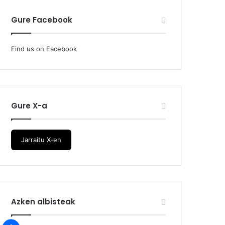
Gure Facebook
Find us on Facebook
Gure X-a
Jarraitu X-en
Azken albisteak