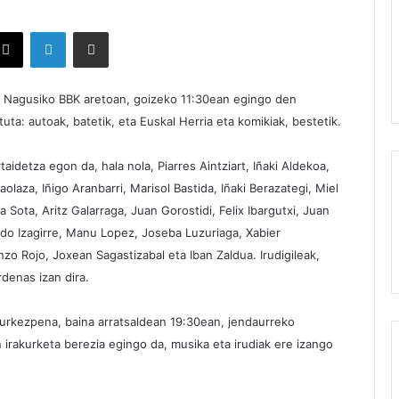
X
LinkedIn
Partekatu e-posta bidez
e Nagusiko BBK aretoan, goizeko 11:30ean egingo den
tuta: autoak, batetik, eta Euskal Herria eta komikiak, bestetik.
aidetza egon da, hala nola, Piarres Aintziart, Iñaki Aldekoa,
laza, Iñigo Aranbarri, Marisol Bastida, Iñaki Berazategi, Miel
 Sota, Aritz Galarraga, Juan Gorostidi, Felix Ibargutxi, Juan
oldo Izagirre, Manu Lopez, Joseba Luzuriaga, Xabier
o Rojo, Joxean Sagastizabal eta Iban Zaldua. Irudigileak,
denas izan dira.
urkezpena, baina arratsaldean 19:30ean, jendaurreko
 irakurketa berezia egingo da, musika eta irudiak ere izango