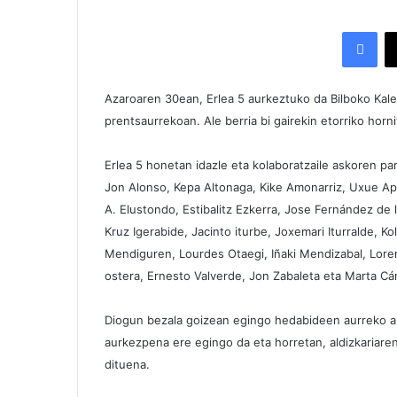
Facebook
Azaroaren 30ean, Erlea 5 aurkeztuko da Bilboko Kal
prentsaurrekoan. Ale berria bi gairekin etorriko horni
Erlea 5 honetan idazle eta kolaboratzaile askoren part
Jon Alonso, Kepa Altonaga, Kike Amonarriz, Uxue Apao
A. Elustondo, Estibalitz Ezkerra, Jose Fernández de la
Kruz Igerabide, Jacinto iturbe, Joxemari Iturralde, K
Mendiguren, Lourdes Otaegi, Iñaki Mendizabal, Lorenz
ostera, Ernesto Valverde, Jon Zabaleta eta Marta Cár
Diogun bezala goizean egingo hedabideen aurreko a
aurkezpena ere egingo da eta horretan, aldizkariaren
dituena.