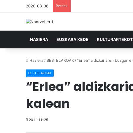
2026-08-08
Berriak
HASIERA
EUSKARA XEDE
KULTURARTEKO
Hasiera
/
BESTELAKOAK
/
“Erlea” aldizkariaren bosgarre
BESTELAKOAK
“Erlea” aldizkar
kalean
2011-11-25