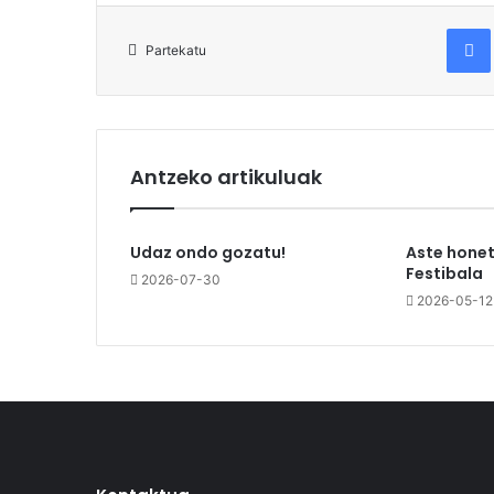
Fac
Partekatu
Antzeko artikuluak
Udaz ondo gozatu!
Aste honet
Festibala
2026-07-30
2026-05-12