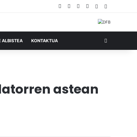
Facebook
X
YouTube
RSS
Ausazko artikul
Sidebar
Bilatu honela
E ALBISTEA
KONTAKTUA
datorren astean