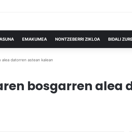
TASUNA
EMAKUMEA
NONTZEBERRI ZIKLOA
BIDALI ZUR
n alea datorren astean kalean
iaren bosgarren alea 