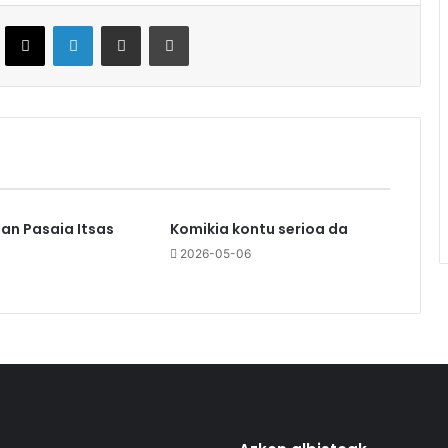
ebook
X
LinkedIn
Partekatu e-posta bidez
Inprimatu
an Pasaia Itsas
Komikia kontu serioa da
2026-05-06