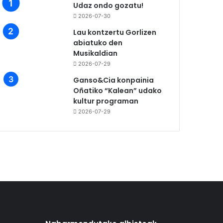
Udaz ondo gozatu!
2026-07-30
Lau kontzertu Gorlizen
abiatuko den
Musikaldian
2026-07-29
Ganso&Cia konpainia
Oñatiko “Kalean” udako
kultur programan
2026-07-29