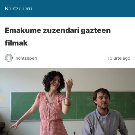
Nontzeberri
Emakume zuzendari gazteen
filmak
nontzeberri
10 urte ago