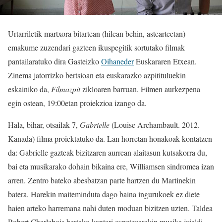
Urtarriletik martxora bitartean (hilean behin, astearteetan)
emakume zuzendari gazteen ikuspegitik sortutako filmak
pantailaratuko dira Gasteizko
Oihaneder
Euskararen Etxean.
Zinema jatorrizko bertsioan eta euskarazko azpitituluekin
eskainiko da,
Filmazpit
zikloaren barruan. Filmen aurkezpena
egin ostean, 19:00etan proiekzioa izango da.
Hala, bihar, otsailak 7,
Gabrielle
(Louise Archambault. 2012.
Kanada) filma proiektatuko da. Lan horretan honakoak kontatzen
da: Gabrielle gazteak bizitzaren aurrean alaitasun kutsakorra du,
bai eta musikarako dohain bikaina ere, Williamsen sindromea izan
arren. Zentro bateko abesbatzan parte hartzen du Martinekin
batera. Harekin maiteminduta dago baina ingurukoek ez diete
haien arteko harremana nahi duten moduan bizitzen uzten. Taldea
Robert Charlebois bertako kantari ospetsuarekin musika jaialdi