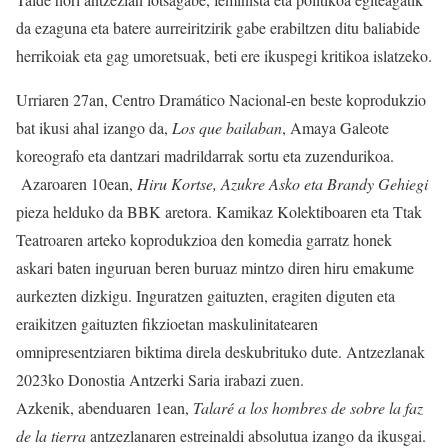
da ezaguna eta batere aurreiritzirik gabe erabiltzen ditu baliabide
herrikoiak eta gag umoretsuak, beti ere ikuspegi kritikoa islatzeko.
Urriaren 27an, Centro Dramático Nacional-en beste koprodukzio
bat ikusi ahal izango da,
Los que bailaban
, Amaya Galeote
koreografo eta dantzari madrildarrak sortu eta zuzendurikoa.
Azaroaren 10ean,
Hiru Kortse, Azukre Asko eta Brandy Gehiegi
pieza helduko da BBK aretora. Kamikaz Kolektiboaren eta Ttak
Teatroaren arteko koprodukzioa den komedia garratz honek
askari baten inguruan beren buruaz mintzo diren hiru emakume
aurkezten dizkigu. Inguratzen gaituzten, eragiten diguten eta
eraikitzen gaituzten fikzioetan maskulinitatearen
omnipresentziaren biktima direla deskubrituko dute. Antzezlanak
2023ko Donostia Antzerki Saria irabazi zuen.
Azkenik, abenduaren 1ean,
Talaré a los hombres de sobre la faz
de la tierra
antzezlanaren estreinaldi absolutua izango da ikusgai.