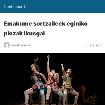
Nontzeberri
Emakume sortzaileek eginiko
piezak ikusgai
nontzeberri
3 urte ago