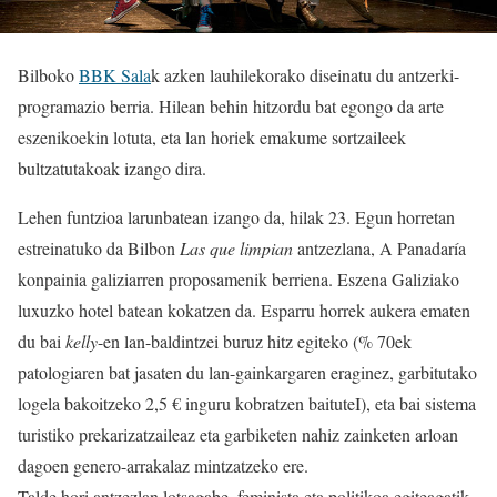
Bilboko
BBK Sala
k azken lauhilekorako diseinatu du antzerki-
programazio berria. Hilean behin hitzordu bat egongo da arte
eszenikoekin lotuta, eta lan horiek emakume sortzaileek
bultzatutakoak izango dira.
Lehen funtzioa larunbatean izango da, hilak 23. Egun horretan
estreinatuko da Bilbon
Las que limpian
antzezlana, A Panadaría
konpainia galiziarren proposamenik berriena. Eszena Galiziako
luxuzko hotel batean kokatzen da. Esparru horrek aukera ematen
du bai
kelly
-en lan-baldintzei buruz hitz egiteko (% 70ek
patologiaren bat jasaten du lan-gainkargaren eraginez, garbitutako
logela bakoitzeko 2,5 € inguru kobratzen baituteI), eta bai sistema
turistiko prekarizatzaileaz eta garbiketen nahiz zainketen arloan
dagoen genero-arrakalaz mintzatzeko ere.
Talde hori antzezlan lotsagabe, feminista eta politikoa egiteagatik