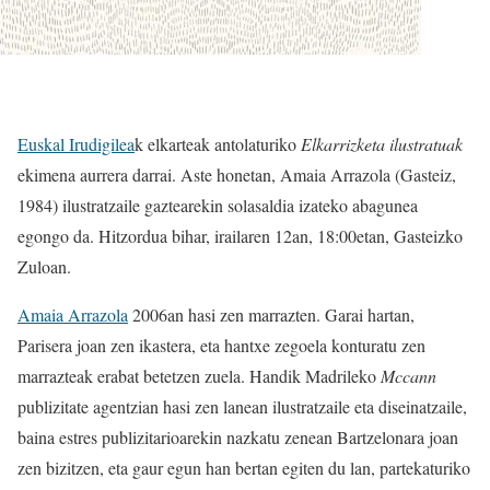
Euskal Irudigilea
k elkarteak antolaturiko
Elkarrizketa ilustratuak
ekimena aurrera darrai. Aste honetan, Amaia Arrazola (Gasteiz,
1984) ilustratzaile gaztearekin solasaldia izateko abagunea
egongo da. Hitzordua bihar, irailaren 12an, 18:00etan, Gasteizko
Zuloan.
Amaia Arrazola
2006an hasi zen marrazten. Garai hartan,
Parisera joan zen ikastera, eta hantxe zegoela konturatu zen
marrazteak erabat betetzen zuela. Handik Madrileko
Mccann
publizitate agentzian hasi zen lanean ilustratzaile eta diseinatzaile,
baina estres publizitarioarekin nazkatu zenean Bartzelonara joan
zen bizitzen, eta gaur egun han bertan egiten du lan, partekaturiko