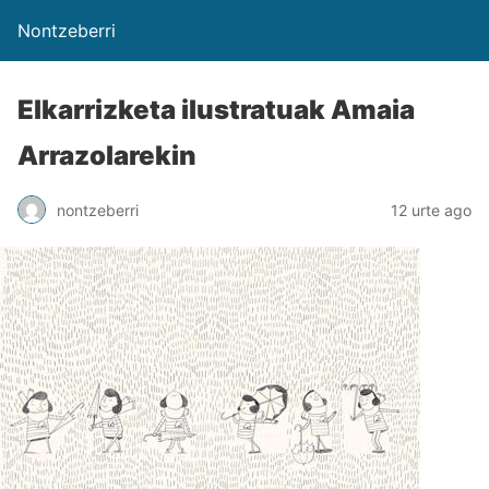
Nontzeberri
Elkarrizketa ilustratuak Amaia
Arrazolarekin
nontzeberri
12 urte ago