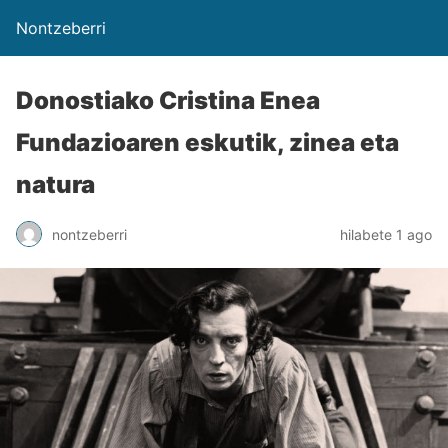
Nontzeberri
Donostiako Cristina Enea
Fundazioaren eskutik, zinea eta
natura
nontzeberri
hilabete 1 ago