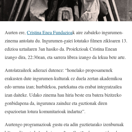
Aurten ere,
Cristina Enea Fundazioa
k aire zabaleko ingurumen-
zinema antolatu du. Ingurumen-gaiei lotutako filmen zikloaren 13.
edizioa uztailaren 3an hasiko da. Proiekzioak Cristina Enean
izango dira, 22:30ean, eta sarrera librea izango da lekua bete arte.
Antolatzaileek adierazi dutenez: “honelako proposamenek
erakusten dute ingurumen-kulturak ez duela zertan akademikoa
edo urruna izan; hurbilekoa, partekatua eta erabat integratzailea
izan daiteke. Udako zinema hau hiria beste era batera bizitzeko
gonbidapena da, ingurunea zainduz eta guztionak diren
espazioetan lotura komunitarioak indartuz”.
Aurtengo programazioak gustu eta adin guztietarako izenburuak