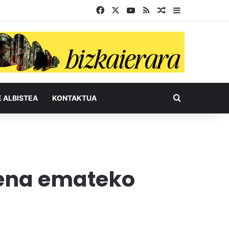
Facebook
X
YouTube
RSS
Ausazko artikul
Sidebar
Bilatu honel
E ALBISTEA
KONTAKTUA
zena emateko