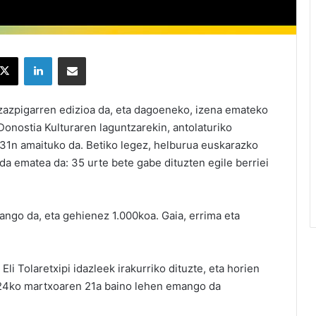
X
LinkedIn
Partekatu e-posta bidez
zazpigarren edizioa da, eta dagoeneko, izena emateko
Donostia Kulturaren laguntzarekin, antolaturiko
31n amaituko da. Betiko legez, helburua euskarazko
ada ematea da: 35 urte bete gabe dituzten egile berriei
ango da, eta gehienez 1.000koa. Gaia, errima eta
Eli Tolaretxipi idazleek irakurriko dituzte, eta horien
024ko martxoaren 21a baino lehen emango da