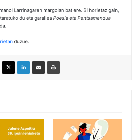
Imanol Larrinagaren margolan bat ere. Bi horietaz gain,
itaratuko du eta garailea
Poesia eta Pentsamendua
da.
rietan
duzue.
acebook
X
LinkedIn
Partekatu e-posta bidez
Inprimatu