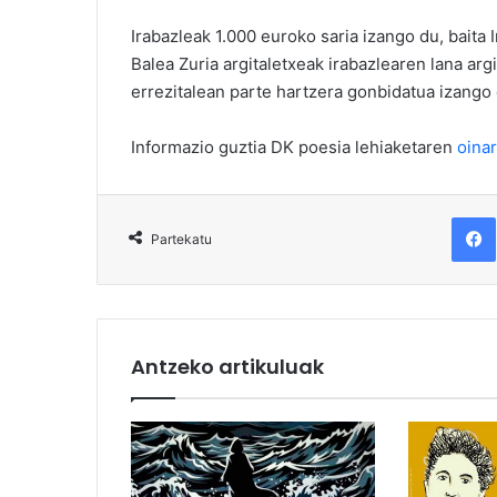
Irabazleak 1.000 euroko saria izango du, baita 
Balea Zuria argitaletxeak irabazlearen lana arg
errezitalean parte hartzera gonbidatua izango 
Informazio guztia DK poesia lehiaketaren
oinar
F
Partekatu
Antzeko artikuluak