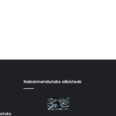
Nabarmendutako albisteak
iatuko