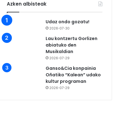
Azken albisteak
Udaz ondo gozatu!
2026-07-30
Lau kontzertu Gorlizen
abiatuko den
Musikaldian
2026-07-29
Ganso&Cia konpainia
Oñatiko “Kalean” udako
kultur programan
2026-07-29