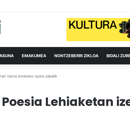
TASUNA
EMAKUMEA
NONTZEBERRI ZIKLOA
BIDALI ZUR
etan izena emateko epea zabalik
 Poesia Lehiaketan i