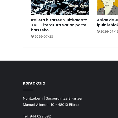
Irailera bitartean, BizkaIdatz
Abian da J
XVIII. Literatura Sarian parte
ipuin lehia
hartzeko
2026-07-1
2026-07-28
Kontaktua
Nontzeberri | Suspergintza Elkartea
Manuel Allende, 10 - 48010 Bilbao
Tel:
944 029 092