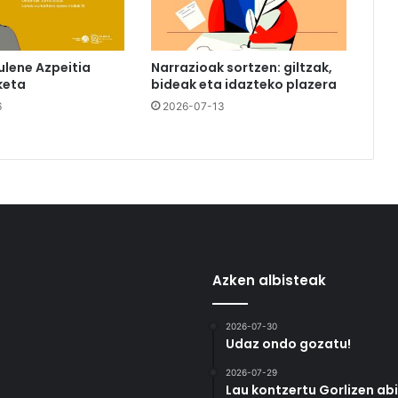
ulene Azpeitia
Narrazioak sortzen: giltzak,
keta
bideak eta idazteko plazera
6
2026-07-13
Azken albisteak
2026-07-30
Udaz ondo gozatu!
2026-07-29
Lau kontzertu Gorlizen ab