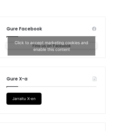
Gure Facebook
Click to accept marketing cookies and
Find us on Facebook
enable this content
Gure X-a
Jarraitu X-en