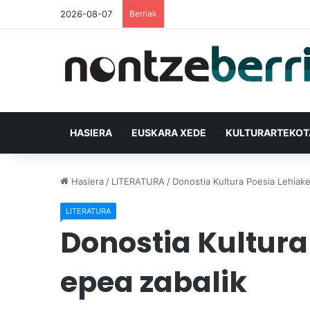
2026-08-07
Berriak
HASIERA
EUSKARA XEDE
KULTURARTEKO
Hasiera
/
LITERATURA
/
Donostia Kultura Poesia Lehiak
LITERATURA
Donostia Kultura
epea zabalik