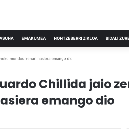
TASUNA
EMAKUMEA
NONTZEBERRI ZIKLOA
BIDALI ZUR
 zeneko mendeurrenari hasiera emango dio
uardo Chillida jaio z
asiera emango dio