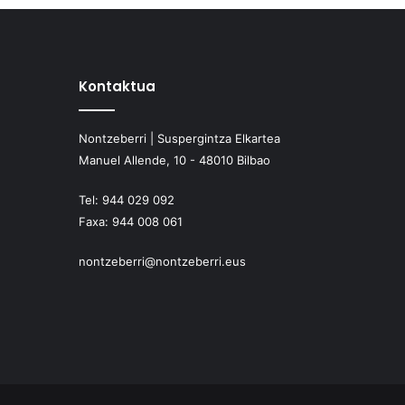
Kontaktua
Nontzeberri | Suspergintza Elkartea
Manuel Allende, 10 - 48010 Bilbao
Tel:
944 029 092
Faxa:
944 008 061
nontzeberri@nontzeberri.eus