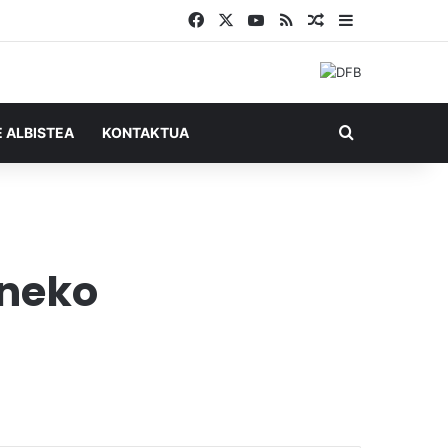
Facebook
X
YouTube
RSS
Ausazko artikul
Sidebar
Bilatu honel
E ALBISTEA
KONTAKTUA
eneko