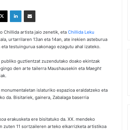
X
LinkedIn
Partekatu e-posta bidez
 Chillida artista jaio zenetik, eta
Chillida Leku
a, urtarrilaren 13an eta 14an, ate irekien asteburua
 eta testuingurua sakonago ezagutu ahal izateko.
n, publiko guztientzat zuzendutako doako ekintzak
 egingo den arte tailerra Maushausekin eta
Maeght
iak.
ra monumentaletan islaturiko espazioa eraldatzeko eta
o da. Bisitariek, gainera, Zabalaga baserria
soa
erakusketa ere bisitatuko da. XX. mendeko
 zuten 11 sortzaileren arteko elkarrizketa artistikoa