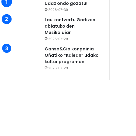
Udaz ondo gozatu!
2026-07-30
Lau kontzertu Gorlizen
abiatuko den
Musikaldian
2026-07-29
Ganso&Cia konpainia
Oñatiko “Kalean” udako
kultur programan
2026-07-29