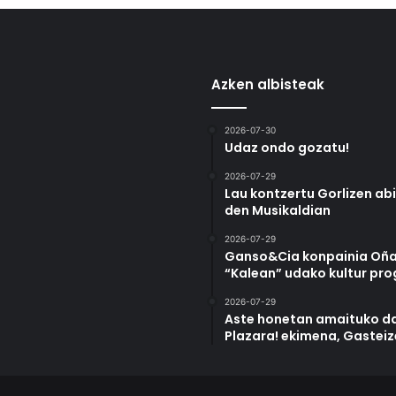
Azken albisteak
2026-07-30
Udaz ondo gozatu!
2026-07-29
Lau kontzertu Gorlizen ab
den Musikaldian
2026-07-29
Ganso&Cia konpainia Oña
“Kalean” udako kultur pr
2026-07-29
Aste honetan amaituko da
Plazara! ekimena, Gastei