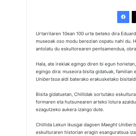
Facebook
Urtarrilaren 10ean 100 urte beteko dira Eduardo
museoak oso modu berezian ospatu nahi du. Hal
antolatu du eskultorearen pentsamendua, obra
Hala, ate irekiak egingo diren bi egun horieta
egingo dira: museora bisita gidatuak, familian
Unibertsoa
aldi baterako erakusketako bisitald
Bisita gidatuetan, Chillidak sortutako eskultu
formaren eta hutsunearen arteko lotura azalduk
ezagutzeko aukera izango dute.
Chillida Lekun ikusgai dagoen
Maeght Unibert
eskulturaren historian eragin esanguratsua izan