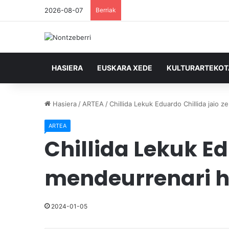
2026-08-07
Berriak
HASIERA
EUSKARA XEDE
KULTURARTEKO
Hasiera
/
ARTEA
/
Chillida Lekuk Eduardo Chillida jaio
ARTEA
Chillida Lekuk Ed
mendeurrenari h
2024-01-05