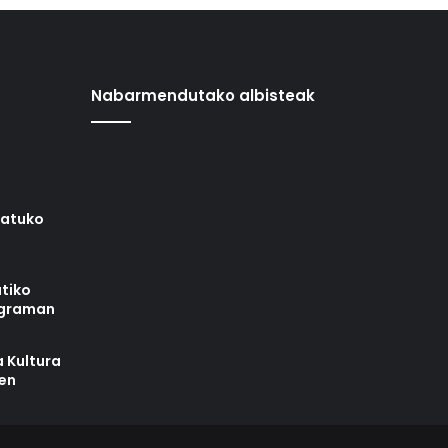
Nabarmendutako albisteak
iatuko
tiko
ograman
 Kultura
zen