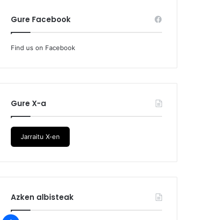
Gure Facebook
Find us on Facebook
Gure X-a
Jarraitu X-en
Azken albisteak