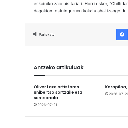
eskainiko zaio bisitariari. Horri esker, ”Chillid
dagokion testuinguruan kokatu ahal izango du b
F
Partekatu
Antzeko artikuluak
Oliver Laxe artistaren
Korapiloa,
unibertso sortzaile eta
2026-07-2
sentsoriala
2026-07-21