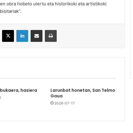
aren obra hobeto ulertu eta historikoki eta artistikoki
isitariak”.
acebook
X
LinkedIn
Partekatu e-posta bidez
Inprimatu
 bukaera, hasiera
Larunbat honetan, San Telmo
Gaua
0
2026-07-17