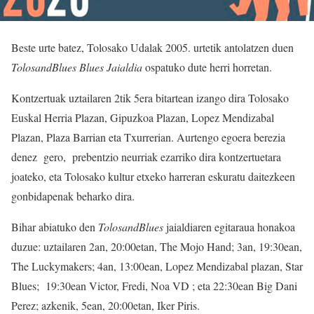
Beste urte batez, Tolosako Udalak 2005. urtetik antolatzen duen
TolosandBlues Blues Jaialdia
ospatuko dute herri horretan.
Kontzertuak uztailaren 2tik 5era bitartean izango dira Tolosako
Euskal Herria Plazan, Gipuzkoa Plazan, Lopez Mendizabal
Plazan, Plaza Barrian eta Txurrerian. Aurtengo egoera berezia
denez gero, prebentzio neurriak ezarriko dira kontzertuetara
joateko, eta Tolosako kultur etxeko harreran eskuratu daitezkeen
gonbidapenak beharko dira.
Bihar abiatuko den
TolosandBlues
jaialdiaren egitaraua honakoa
duzue: uztailaren 2an, 20:00etan, The Mojo Hand; 3an, 19:30ean,
The Luckymakers; 4an, 13:00ean, Lopez Mendizabal plazan, Star
Blues; 19:30ean Victor, Fredi, Noa VD ; eta 22:30ean Big Dani
Perez; azkenik, 5ean, 20:00etan, Iker Piris.