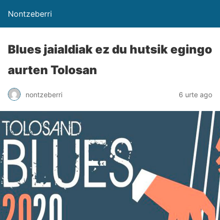
Nontzeberri
Blues jaialdiak ez du hutsik egingo
aurten Tolosan
nontzeberri
6 urte ago