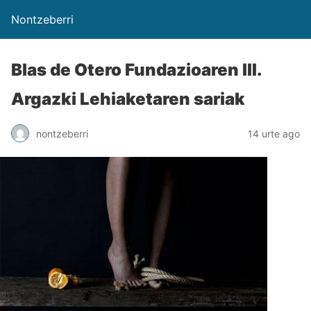
Nontzeberri
Blas de Otero Fundazioaren III.
Argazki Lehiaketaren sariak
nontzeberri
14 urte ago