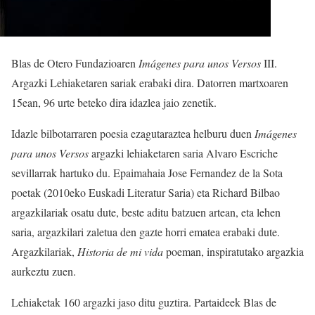
Blas de Otero Fundazioaren
Imágenes para unos Versos
III.
Argazki Lehiaketaren sariak erabaki dira. Datorren martxoaren
15ean, 96 urte beteko dira idazlea jaio zenetik.
Idazle bilbotarraren poesia ezagutaraztea helburu duen
Imágenes
para unos Versos
argazki lehiaketaren saria Alvaro Escriche
sevillarrak hartuko du. Epaimahaia Jose Fernandez de la Sota
poetak (2010eko Euskadi Literatur Saria) eta Richard Bilbao
argazkilariak osatu dute, beste aditu batzuen artean, eta lehen
saria, argazkilari zaletua den gazte horri ematea erabaki dute.
Argazkilariak,
Historia de mi vida
poeman, inspiratutako argazkia
aurkeztu zuen.
Lehiaketak 160 argazki jaso ditu guztira. Partaideek Blas de