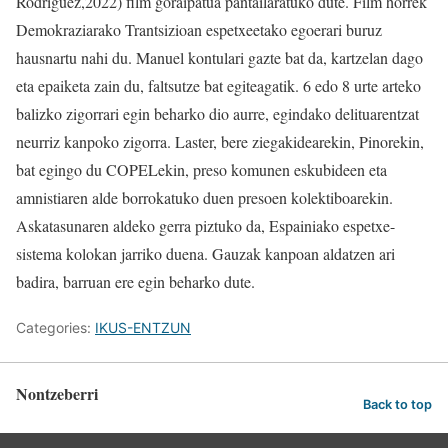
Rodríguez,2022) film goraipatua pantailaratuko dute. Film horrek
Demokraziarako Trantsizioan espetxeetako egoerari buruz
hausnartu nahi du. Manuel kontulari gazte bat da, kartzelan dago
eta epaiketa zain du, faltsutze bat egiteagatik. 6 edo 8 urte arteko
balizko zigorrari egin beharko dio aurre, egindako delituarentzat
neurriz kanpoko zigorra. Laster, bere ziegakidearekin, Pinorekin,
bat egingo du COPELekin, preso komunen eskubideen eta
amnistiaren alde borrokatuko duen presoen kolektiboarekin.
Askatasunaren aldeko gerra piztuko da, Espainiako espetxe-
sistema kolokan jarriko duena. Gauzak kanpoan aldatzen ari
badira, barruan ere egin beharko dute.
Categories:
IKUS-ENTZUN
Nontzeberri
Back to top