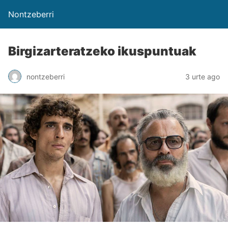
Nontzeberri
Birgizarteratzeko ikuspuntuak
nontzeberri
3 urte ago