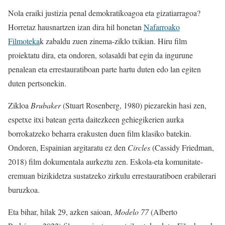
Nola eraiki justizia penal demokratikoagoa eta gizatiarragoa?
Horretaz hausnartzen izan dira hil honetan
Nafarroako
Filmoteka
k zabaldu zuen zinema-ziklo txikian. Hiru film
proiektatu dira, eta ondoren, solasaldi bat egin da ingurune
penalean eta errestauratiboan parte hartu duten edo lan egiten
duten pertsonekin.
Zikloa
Brubaker
(Stuart Rosenberg, 1980) piezarekin hasi zen,
espetxe itxi batean gerta daitezkeen gehiegikerien aurka
borrokatzeko beharra erakusten duen film klasiko batekin.
Ondoren, Espainian argitaratu ez den
Circles
(Cassidy Friedman,
2018) film dokumentala aurkeztu zen. Eskola-eta komunitate-
eremuan bizikidetza sustatzeko zirkulu errestauratiboen erabilerari
buruzkoa.
Eta bihar, hilak 29, azken saioan,
Modelo 77
(Alberto