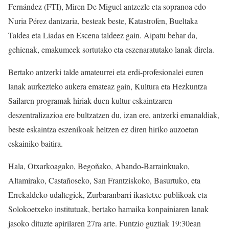
Fernández (FTI), Miren De Miguel antzezle eta sopranoa edo
Nuria Pérez dantzaria, besteak beste, Katastrofen, Bueltaka
Taldea eta Liadas en Escena taldeez gain. Aipatu behar da,
gehienak, emakumeek sortutako eta eszenaratutako lanak direla.
Bertako antzerki talde amateurrei eta erdi-profesionalei euren
lanak aurkezteko aukera emateaz gain, Kultura eta Hezkuntza
Sailaren programak hiriak duen kultur eskaintzaren
deszentralizazioa ere bultzatzen du, izan ere, antzerki emanaldiak,
beste eskaintza eszenikoak heltzen ez diren hiriko auzoetan
eskainiko baitira.
Hala, Otxarkoagako, Begoñako, Abando-Barrainkuako,
Altamirako, Castañoseko, San Frantziskoko, Basurtuko, eta
Errekaldeko udaltegiek, Zurbaranbarri ikastetxe publikoak eta
Solokoetxeko institutuak, bertako hamaika konpainiaren lanak
jasoko dituzte apirilaren 27ra arte. Funtzio guztiak 19:30ean