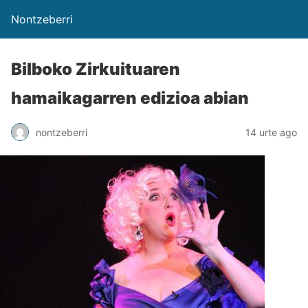
Nontzeberri
Bilboko Zirkuituaren
hamaikagarren edizioa abian
nontzeberri
14 urte ago