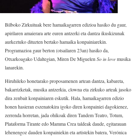
Bilboko Zirkuituak bere hamaikagarren edizioa hasiko du gaur,
apirilaren amaierara arte euren antzerki eta dantza ikuskizunak
aurkeztuko dituzten bertako hamaika konpainiarekin.
Programazioa gaur berton (otsailaren 23an) hasiko da,
Otxarkoagako Udaltegian, Miren De Miguelen
So in love
musika
lanarekin.
Hiruhileko honetarako proposamenen artean dantza, kabareta,
bakarrizketak, musika antzerkia, clowna eta zirkuko arteak jasoko
dira zenbait konpainiaren eskutik. Hala, hamaikagarren edizio
honen hasieran eszenatokira igoko diren konpainiei dagokienez,
zerrenda horretan, jada ohikoak diren Tandem Teatro, Totum,
Plataforma Tirante edo Mamma Crea taldeak daude, egitarauan
lehenengoz dauden konpainiekin eta artistekin batera, Verónica