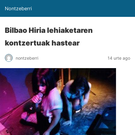
Nontzeberri
Bilbao Hiria lehiaketaren
kontzertuak hastear
nontzeberri
14 urte ago