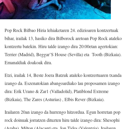
Pop Rock Bilbao Hiria lehiaketaren 24. edizioaren kontzertuak
bihar, irailak 13, hasiko dira Bilborock aretoan Pop Rock ataleko
kontzertu batekin. Hiru talde izango dira 20:00etan agertokian:
Terrier (Madrid), Beggar’S House (Sevilla) eta Tooth (Bizkaia).
Emanaldiak doakoak dira.
Etzi, irailak 14, Beste Joera Batzuk ataleko kontzertuaren txanda
izango da. Eszenatokian abangoardiako lau proposamen izango
dira: Erik Urano & Zar1 (Valladolid), Platiblond Extreme
(Bizkaia), The Zares (Asturias) , Elbis Rever (Bizkaia).
Irailaren 20an izango da hurrengo hitzordua. Egun horretan pop
rock doinuak jorratzen dituzten hiru talde izango dira: Shesophi
(Araba), Milton (Alacant) eta Ion Tides (Valentzia). Irailaren