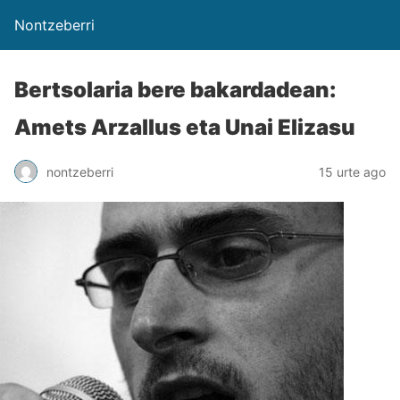
Nontzeberri
Bertsolaria bere bakardadean:
Amets Arzallus eta Unai Elizasu
nontzeberri
15 urte ago