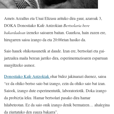
Amets Arzallus eta Unai Elizasu arituko dira gaur, azaroak 3,
DOKA Donostiako Kafe Antzokian
Bertsolaria bere
bakardadean
izeneko saioaren baitan. Gaurkoa, hain zuzen ere,
hirugarren saioa izango da eta 20:00etan hasiko da.
Saio hauek ohikotasunetik at daude. Izan ere, bertsolari eta gai-
jartzailea maila berean jarriko dira, esperimentazioaren esparruan
murgiltzeko asmoz.
Donostiako Kafe Antzokiak
ohar bidez jakinarazi duenez, saioa
“ez da ohiko bertso saio bat izango, ezin da ohiko saio bat izan.
Saiook, izango dute esperimentutik, laboratoriotik. Doka izango
da prob(et)a leku. Hamar bertsolari pasako dira hamar
hilabeteotan. Ez da saio onik izango denik bermatzen… ahalegina
da ziurtatuko den gauza bakarra”.