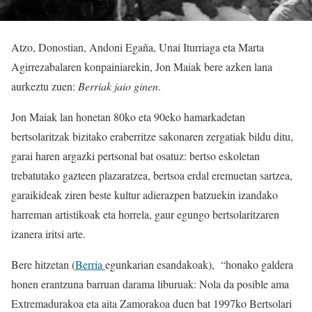
Atzo, Donostian, Andoni Egaña, Unai Iturriaga eta Marta
Agirrezabalaren konpainiarekin, Jon Maiak bere azken lana
aurkeztu zuen:
Berriak jaio ginen
.
Jon Maiak lan honetan 80ko eta 90eko hamarkadetan
bertsolaritzak bizitako eraberritze sakonaren zergatiak bildu ditu,
garai haren argazki pertsonal bat osatuz: bertso eskoletan
trebatutako gazteen plazaratzea, bertsoa erdal eremuetan sartzea,
garaikideak ziren beste kultur adierazpen batzuekin izandako
harreman artistikoak eta horrela, gaur egungo bertsolaritzaren
izanera iritsi arte.
Bere hitzetan (
Berria
egunkarian esandakoak), “honako galdera
honen erantzuna barruan darama liburuak: Nola da posible ama
Extremadurakoa eta aita Zamorakoa duen bat 1997ko Bertsolari