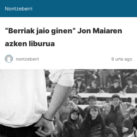
Nontzeberri
“Berriak jaio ginen” Jon Maiaren
azken liburua
nontzeberri
9 urte ago