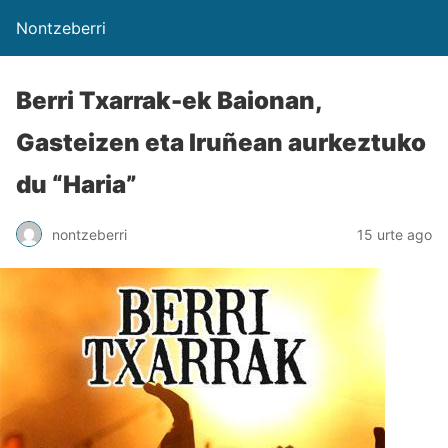
Nontzeberri
Berri Txarrak-ek Baionan,
Gasteizen eta Iruñean aurkeztuko
du “Haria”
nontzeberri
15 urte ago