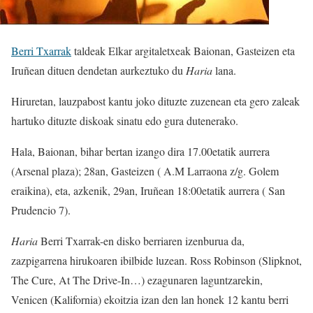
Berri Txarrak
taldeak Elkar argitaletxeak Baionan, Gasteizen eta
Iruñean dituen dendetan aurkeztuko du
Haria
lana.
Hiruretan, lauzpabost kantu joko dituzte zuzenean eta gero zaleak
hartuko dituzte diskoak sinatu edo gura dutenerako.
Hala, Baionan, bihar bertan izango dira 17.00etatik aurrera
(Arsenal plaza); 28an, Gasteizen ( A.M Larraona z/g. Golem
eraikina), eta, azkenik, 29an, Iruñean 18:00etatik aurrera ( San
Prudencio 7).
Haria
Berri Txarrak-en disko berriaren izenburua da,
zazpigarrena hirukoaren ibilbide luzean. Ross Robinson (Slipknot,
The Cure, At The Drive-In…) ezagunaren laguntzarekin,
Venicen (Kalifornia) ekoitzia izan den lan honek 12 kantu berri