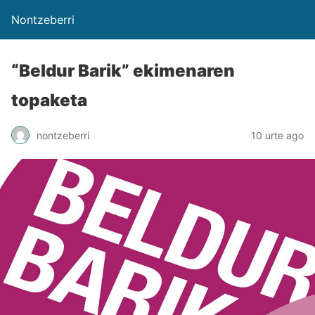
Nontzeberri
“Beldur Barik” ekimenaren
topaketa
nontzeberri
10 urte ago