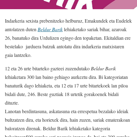
Indarkeria sexista prebenitzeko helburuz, Emakundek eta Eudelek
antolatzen duten
Beldur Barik
lehiaketako sariak bihar, azaroak
26, banatuko dira Urdulizen egingo den topaketan. Ekitaldian ere
bestelako jarduera batzuk antolatu dira indarkeria matxistaren
gaia lantzeko.
12 eta 26 urte bitarteko gazteei zuzendutako
Beldur Barik
lehiaketara 300 lan baino gehiago aurkeztu dira. Bi kategoriatan
banaturik dago lehiaketa, eta 12 eta 17 urte bitartekoek lan piloa
bidali dute, 246. Beste guztiak 18 urtetik gorakoenek bidali
dituzte.
Lanotan berdintasuna, askatasuna eta errespetua bezalako ideiak
bultzatzen dira, eta horiexek dira, hain zuzen, sariak ematerakoan
baloratzen direnak. Beldur Barik lehiaketako kategoria
bakoitzean500 euroko sari nagusia izango da, bai eta 300 euroko