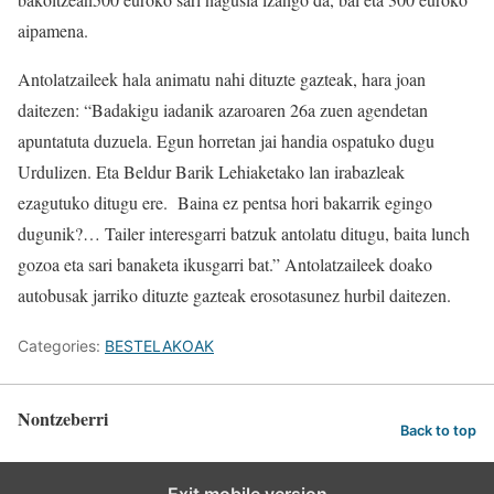
aipamena.
Antolatzaileek hala animatu nahi dituzte gazteak, hara joan
daitezen: “Badakigu iadanik azaroaren 26a zuen agendetan
apuntatuta duzuela. Egun horretan jai handia ospatuko dugu
Urdulizen. Eta Beldur Barik Lehiaketako lan irabazleak
ezagutuko ditugu ere. Baina ez pentsa hori bakarrik egingo
dugunik?… Tailer interesgarri batzuk antolatu ditugu, baita lunch
gozoa eta sari banaketa ikusgarri bat.” Antolatzaileek doako
autobusak jarriko dituzte gazteak erosotasunez hurbil daitezen.
Categories:
BESTELAKOAK
Nontzeberri
Back to top