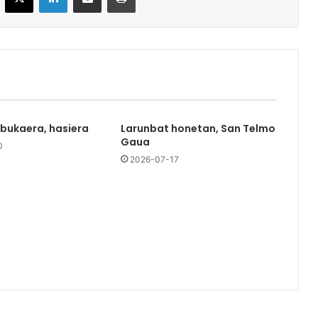
 bukaera, hasiera
Larunbat honetan, San Telmo
Gaua
0
2026-07-17