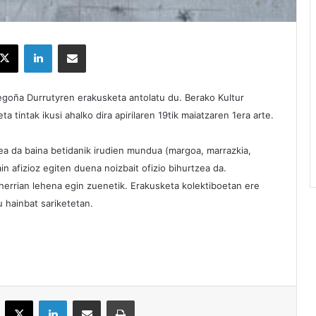
X
LinkedIn
Partekatu e-posta bidez
egoña Durrutyren erakusketa antolatu du. Berako Kultur
a tintak ikusi ahalko dira apirilaren 19tik maiatzaren 1era arte.
ea da baina betidanik irudien mundua (margoa, marrazkia,
in afizioz egiten duena noizbait ofizio bihurtzea da.
errian lehena egin zuenetik. Erakusketa kolektiboetan ere
u hainbat sariketetan.
acebook
X
LinkedIn
Partekatu e-posta bidez
Inprimatu