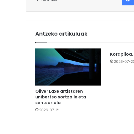
Antzeko artikuluak
Korapiloa,
2026-07-2
Oliver Laxe artistaren
unibertso sortzaile eta
sentsoriala
2026-07-21