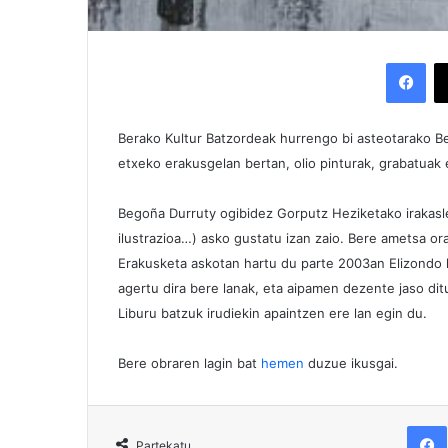
Facebook
Berako Kultur Batzordeak hurrengo bi asteotarako B
etxeko erakusgelan bertan, olio pinturak, grabatuak et
Begoña Durruty ogibidez Gorputz Heziketako irakasl
ilustrazioa…) asko gustatu izan zaio. Bere ametsa ora
Erakusketa askotan hartu du parte 2003an Elizondo h
agertu dira bere lanak, eta aipamen dezente jaso dit
Liburu batzuk irudiekin apaintzen ere lan egin du.
Bere obraren lagin bat
hemen
duzue ikusgai.
F
Partekatu