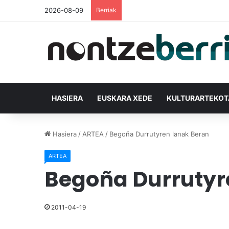
2026-08-09
Berriak
HASIERA
EUSKARA XEDE
KULTURARTEKO
Hasiera
/
ARTEA
/
Begoña Durrutyren lanak Beran
ARTEA
Begoña Durrutyr
2011-04-19