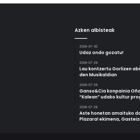
Azken albisteak
2026-07-30
Udaz ondo gozatu!
2026-07-29
Lau kontzertu Gorlizen ab
den Musikaldian
2026-07-29
Ganso&Cia konpainia Oña
“Kalean” udako kultur pr
2026-07-29
Aste honetan amaituko da
Plazara! ekimena, Gastei