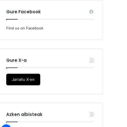
Gure Facebook
Find us on Facebook
Gure X-a
Jarraitu X-en
Azken albisteak