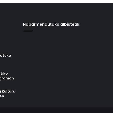
Nabarmendutako albisteak
iatuko
tiko
ograman
 Kultura
zen