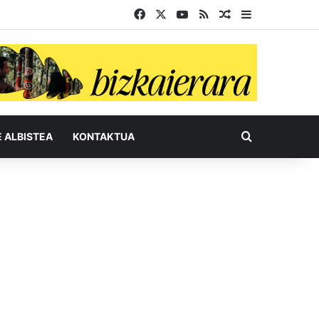
Facebook
X
YouTube
RSS
Ausazko artikul
Sidebar
Bilatu honel
E ALBISTEA
KONTAKTUA