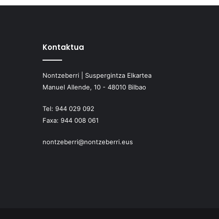
Kontaktua
Nontzeberri | Suspergintza Elkartea
Manuel Allende, 10 - 48010 Bilbao
Tel:
944 029 092
Faxa:
944 008 061
nontzeberri@nontzeberri.eus