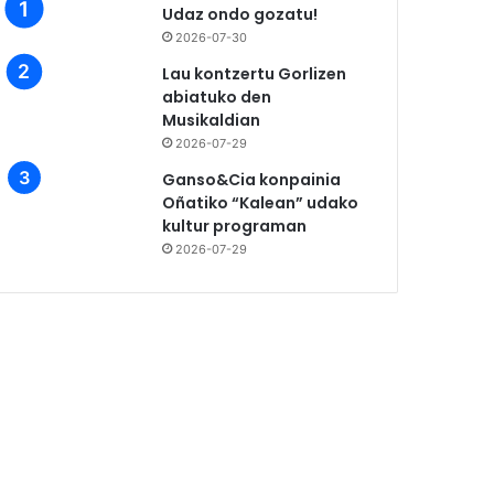
Udaz ondo gozatu!
2026-07-30
Lau kontzertu Gorlizen
abiatuko den
Musikaldian
2026-07-29
Ganso&Cia konpainia
Oñatiko “Kalean” udako
kultur programan
2026-07-29