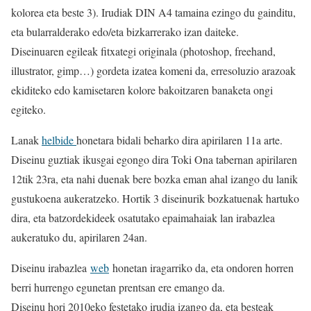
kolorea eta beste 3). Irudiak DIN A4 tamaina ezingo du gainditu,
eta bularralderako edo/eta bizkarrerako izan daiteke.
Diseinuaren egileak fitxategi originala (photoshop, freehand,
illustrator, gimp…) gordeta izatea komeni da, erresoluzio arazoak
ekiditeko edo kamisetaren kolore bakoitzaren banaketa ongi
egiteko.
Lanak
helbide
honetara bidali beharko dira apirilaren 11a arte.
Diseinu guztiak ikusgai egongo dira Toki Ona tabernan apirilaren
12tik 23ra, eta nahi duenak bere bozka eman ahal izango du lanik
gustukoena aukeratzeko. Hortik 3 diseinurik bozkatuenak hartuko
dira, eta batzordekideek osatutako epaimahaiak lan irabazlea
aukeratuko du, apirilaren 24an.
Diseinu irabazlea
web
honetan iragarriko da, eta ondoren horren
berri hurrengo egunetan prentsan ere emango da.
Diseinu hori 2010eko festetako irudia izango da, eta besteak