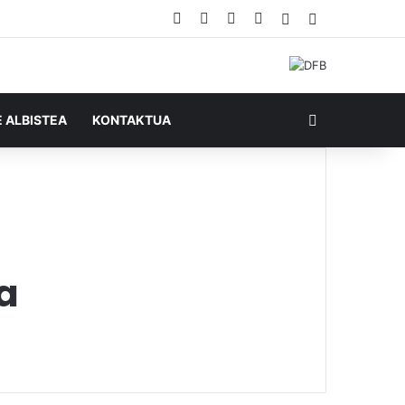
Facebook
X
YouTube
RSS
Ausazko artikul
Sidebar
Bilatu honela
E ALBISTEA
KONTAKTUA
a