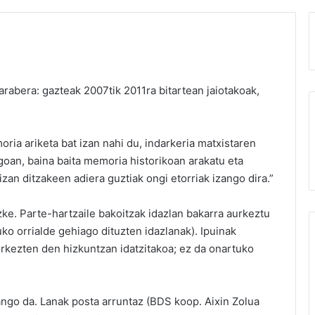
arabera: gazteak 2007tik 2011ra bitartean jaiotakoak,
ria ariketa bat izan nahi du, indarkeria matxistaren
oan, baina baita memoria historikoan arakatu eta
 izan ditzakeen adiera guztiak ongi etorriak izango dira.”
ke. Parte-hartzaile bakoitzak idazlan bakarra aurkeztu
uko orrialde gehiago dituzten idazlanak). Ipuinak
aurkezten den hizkuntzan idatzitakoa; ez da onartuko
ango da. Lanak posta arruntaz (BDS koop. Aixin Zolua