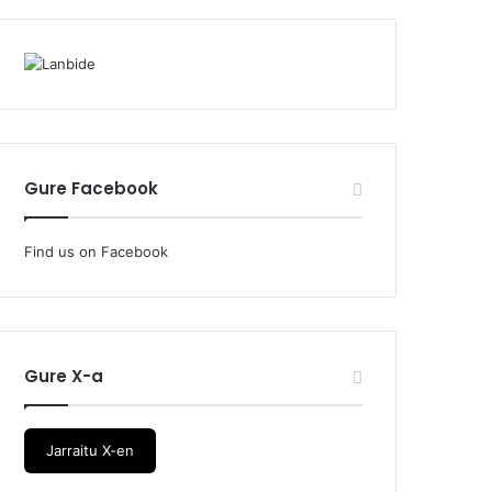
Gure Facebook
Find us on Facebook
Gure X-a
Jarraitu X-en