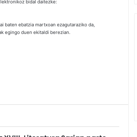
lektronikoz bidal daitezke:
ai baten ebatzia martxoan ezagutaraziko da,
 egingo duen ekitaldi berezian.