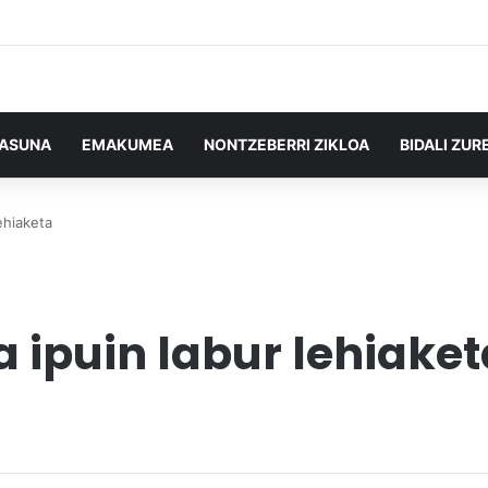
TASUNA
EMAKUMEA
NONTZEBERRI ZIKLOA
BIDALI ZUR
ehiaketa
 ipuin labur lehiaket