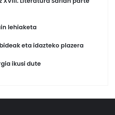
z XVIII. Literatura Sarian parte
uin lehiaketa
 bideak eta idazteko plazera
gia ikusi dute