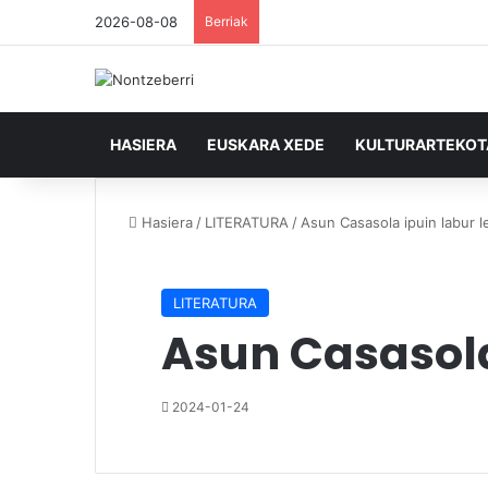
2026-08-08
Berriak
HASIERA
EUSKARA XEDE
KULTURARTEKO
Hasiera
/
LITERATURA
/
Asun Casasola ipuin labur l
LITERATURA
Asun Casasola
2024-01-24