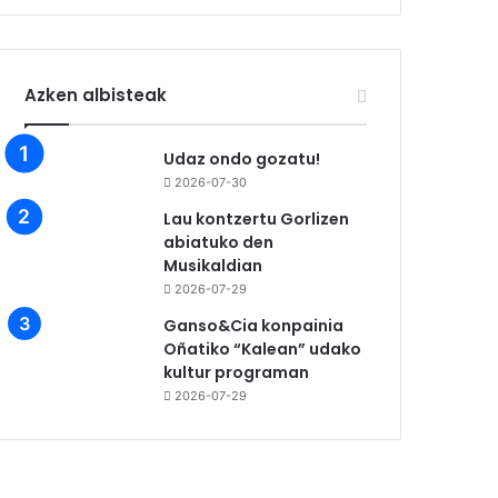
Azken albisteak
Udaz ondo gozatu!
2026-07-30
Lau kontzertu Gorlizen
abiatuko den
Musikaldian
2026-07-29
Ganso&Cia konpainia
Oñatiko “Kalean” udako
kultur programan
2026-07-29