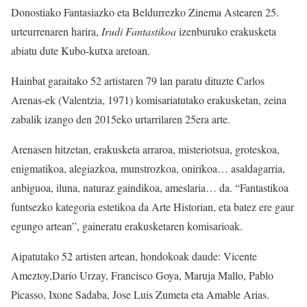
Donostiako Fantasiazko eta Beldurrezko Zinema Astearen 25.
urteurrenaren harira,
Irudi Fantastikoa
izenburuko erakusketa
abiatu dute Kubo-kutxa aretoan.
Hainbat garaitako 52 artistaren 79 lan paratu dituzte Carlos
Arenas-ek (Valentzia, 1971) komisariatutako erakusketan, zeina
zabalik izango den 2015eko urtarrilaren 25era arte.
Arenasen hitzetan, erakusketa arraroa, misteriotsua, groteskoa,
enigmatikoa, alegiazkoa, munstrozkoa, onirikoa… asaldagarria,
anbiguoa, iluna, naturaz gaindikoa, ameslaria… da. “Fantastikoa
funtsezko kategoria estetikoa da Arte Historian, eta batez ere gaur
egungo artean”, gaineratu erakusketaren komisarioak.
Aipatutako 52 artisten artean, hondokoak daude: Vicente
Ameztoy,Darío Urzay, Francisco Goya, Maruja Mallo, Pablo
Picasso, Ixone Sadaba, Jose Luis Zumeta eta Amable Arias.