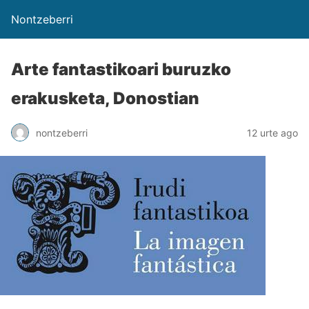
Nontzeberri
Arte fantastikoari buruzko
erakusketa, Donostian
nontzeberri
12 urte ago