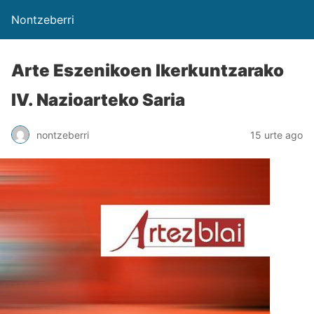
Nontzeberri
Arte Eszenikoen Ikerkuntzarako
IV. Nazioarteko Saria
nontzeberri
15 urte ago