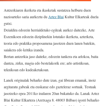
Antzerkiaren ikerketa eta ikasketak sustatzea helburu duen
nazioarteko saria aurkeztu du
Artez Blai
Kultur Elkarteak duela
gutxi.
Deialdira edozein herrialdetako egileak aurkez daitezke, Arte
Eszenikoen edozein diziplinekin lotutako ikerketa, azterketa,
teoria edo praktika proposamena jasotzen duen lanen batekin,
saiakera edo kritika izanda.
Bertan antzerkia jaso daiteke, edozein tankera eta arlokoa, baita
dantza, zirku, magia edo bestelakorik ere; arlo artistikoan,
teknikoan edo kudeaketakoan.
Lanek originalak beharko dute izan, gai librean emanak, inoiz
argitaratu gabeak eta euskaraz edo gazteleraz sortuak.
Testuak
jasotzeko epea 2011ko irailaren 20an bukatuko da. Lanak Artez
Blai Kultur Elkartera (Aretxaga 8. 48003 Bilbao) igorri beharko