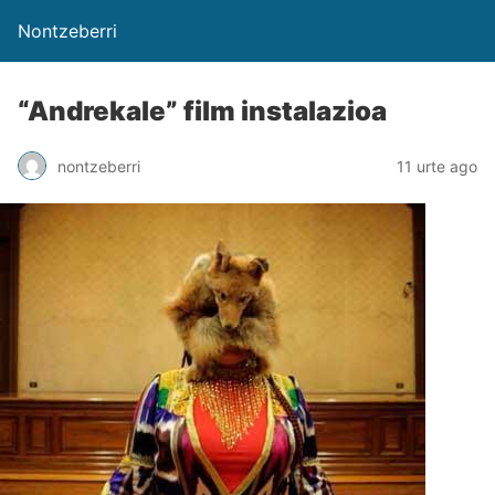
Nontzeberri
“Andrekale” film instalazioa
nontzeberri
11 urte ago