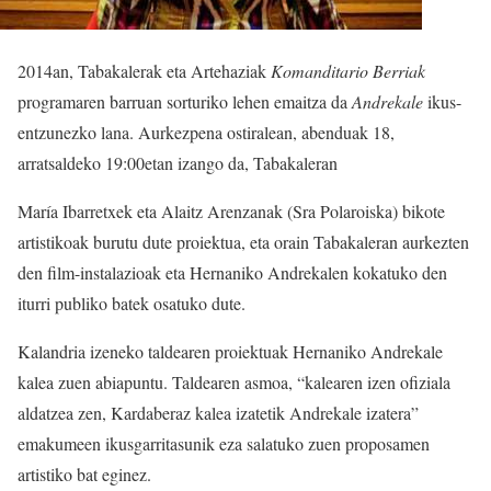
2014an, Tabakalerak eta Artehaziak
Komanditario Berriak
programaren barruan sorturiko lehen emaitza da
Andrekale
ikus-
entzunezko lana. Aurkezpena ostiralean, abenduak 18,
arratsaldeko 19:00etan izango da, Tabakaleran
María Ibarretxek eta Alaitz Arenzanak (Sra Polaroiska) bikote
artistikoak burutu dute proiektua, eta orain Tabakaleran aurkezten
den film-instalazioak eta Hernaniko Andrekalen kokatuko den
iturri publiko batek osatuko dute.
Kalandria izeneko taldearen proiektuak Hernaniko Andrekale
kalea zuen abiapuntu. Taldearen asmoa, “kalearen izen ofiziala
aldatzea zen, Kardaberaz kalea izatetik Andrekale izatera”
emakumeen ikusgarritasunik eza salatuko zuen proposamen
artistiko bat eginez.