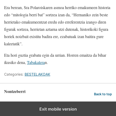
Era berean, Sra Polaroiskaren asmoa herriko emakumeen historia
edo “mitologia berri bat” sortzea izan da, “Hernaniko zein beste
herrietako emakumeentzat eredu edo erreferentzia izango diren
figurak sortzea, herrietan aztarna utzi dutenak, historikoki figura
horiek noizbait existitu badira ere, ezabatuak izan baitira gure
kaleetatik”.
Eta hori guztia grabatu egin da urrian. Horren emaitza da bihar
ikusiko dena,
Tabakalera
n.
Categories:
BESTELAKOAK
Nontzeberri
Back to top
Exit mobile version