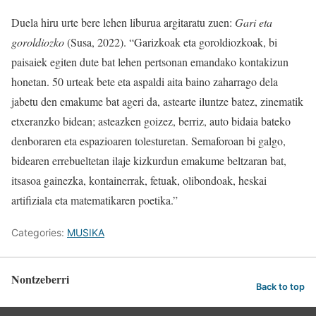
Duela hiru urte bere lehen liburua argitaratu zuen:
Gari eta
goroldiozko
(Susa, 2022). “Garizkoak eta goroldiozkoak, bi
paisaiek egiten dute bat lehen pertsonan emandako kontakizun
honetan. 50 urteak bete eta aspaldi aita baino zaharrago dela
jabetu den emakume bat ageri da, astearte iluntze batez, zinematik
etxeranzko bidean; asteazken goizez, berriz, auto bidaia bateko
denboraren eta espazioaren tolesturetan. Semaforoan bi galgo,
bidearen errebueltetan ilaje kizkurdun emakume beltzaran bat,
itsasoa gainezka, kontainerrak, fetuak, olibondoak, heskai
artifiziala eta matematikaren poetika.”
Categories:
MUSIKA
Nontzeberri
Back to top