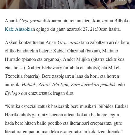
Anarik
Giza zarata
diskoaren biraren amaiera-kontzertua Bilboko
Kafe Antzokia
n egingo du gaur, azaroak 27, 21:30ean hasita.
Azken kontzertuetan Anari
Giza zarata
lana zabaltzen ari da bere
ohiko bandarekin batera: Xabier Olazabal (baxua), Mariano
Hurtado (pianoa eta organoa), Ander Mujika (gitarra elektrikoa
eta ahotsa), Xabier Etcheverry (arrabita eta ahotsa) eta Mikel
Txopeitia (bateria). Bere zazpigarren lana da hori, eta horren
aurretik,
Habiak, Zebra, Irla Izan, Zure aurrekari penalak
, edo
Epilogo bat
entzutetsuak iragan dira.
“Kritika espezializatuak hasieratik bere musikari ibilbidea Euskal
Herriko ahots garrantzitsuenen artean kokatu badu ere; egun,
bada bere hitzen balio poetiko eta literarioari erreparatuz, gure
literaturaren panoraman leku esanguratsuan kokatzen duenik.”