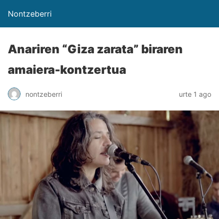
Nontzeberri
Anariren “Giza zarata” biraren
amaiera-kontzertua
nontzeberri
urte 1 ago