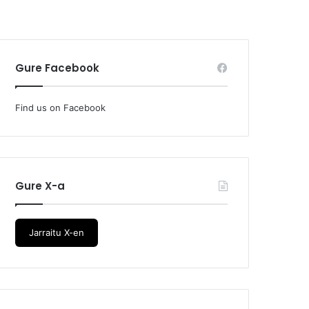
Gure Facebook
Find us on Facebook
Gure X-a
Jarraitu X-en