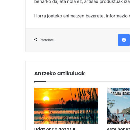
beharko da; eta nola ez, artisau produktuak iza
Horra joateko animatzen bazarete, informazio 
F
Partekatu
Antzeko artikuluak
Udaz ondo gozatu!
Aste honet