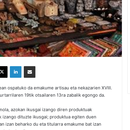
X
LinkedIn
Partekatu e-posta bidez
kean ospatuko da
emakume artisau eta nekazarien XVIII.
rtarrilaren 19tik otsailaren 13ra zabalik egongo da.
a nola, azokan ikusgai izango diren produktuak
izango dituzte ikusgai; produktua egiten duen
n izan beharko du eta titularra emakume bat izan