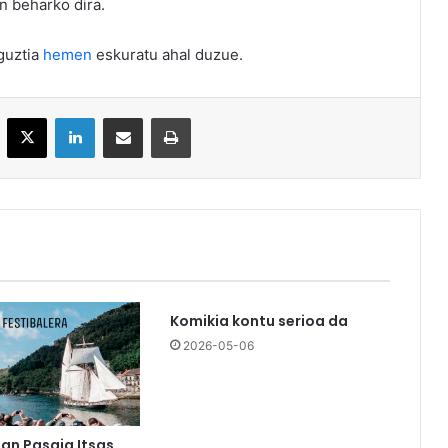
n beharko dira.
guztia
hemen
eskuratu ahal duzue.
acebook
X
LinkedIn
Partekatu e-posta bidez
Inprimatu
Komikia kontu serioa da
2026-05-06
an Pasaia Itsas