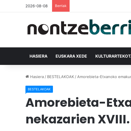
2026-08-08
Berriak
HASIERA
EUSKARA XEDE
KULTURARTEKO
Hasiera
/
BESTELAKOAK
/
Amorebieta-Etxanoko emakume
BESTELAKOAK
Amorebieta-Etx
nekazarien XVIII