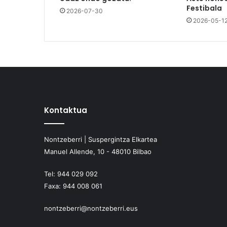
Festibala
2026-07-30
2026-05-1
Kontaktua
Nontzeberri | Suspergintza Elkartea
Manuel Allende, 10 - 48010 Bilbao
Tel:
944 029 092
Faxa:
944 008 061
nontzeberri@nontzeberri.eus