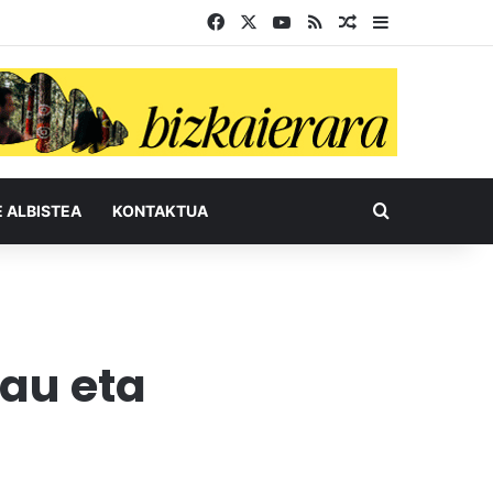
Facebook
X
YouTube
RSS
Ausazko artikul
Sidebar
Bilatu honel
E ALBISTEA
KONTAKTUA
au eta