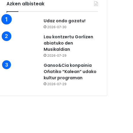
Azken albisteak
Udaz ondo gozatu!
2026-07-30
Lau kontzertu Gorlizen
abiatuko den
Musikaldian
2026-07-29
Ganso&Cia konpainia
Oñatiko “Kalean” udako
kultur programan
2026-07-29