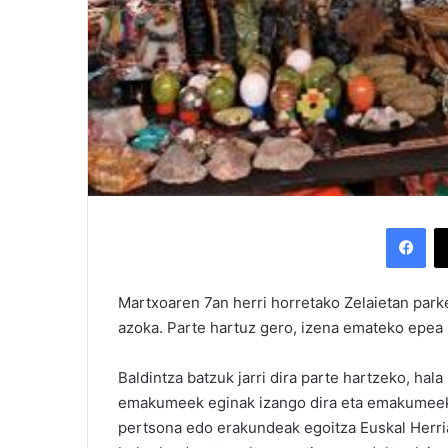
Facebook
Martxoaren 7an herri horretako Zelaietan par
azoka. Parte hartuz gero, izena emateko epea u
Baldintza batzuk jarri dira parte hartzeko, hal
emakumeek eginak izango dira eta emakumeek 
pertsona edo erakundeak egoitza Euskal Herria