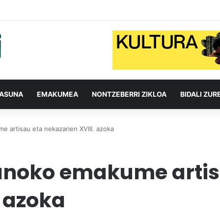
TASUNA
EMAKUMEA
NONTZEBERRI ZIKLOA
BIDALI ZUR
 artisau eta nekazarien XVIII. azoka
anoko emakume artis
. azoka