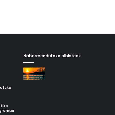
Nabarmendutako albisteak
iatuko
tiko
ograman