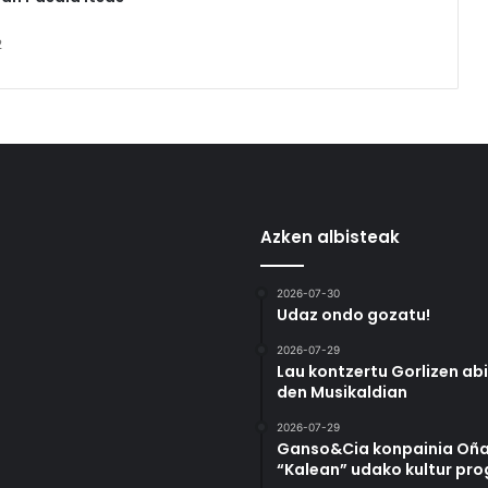
2
Azken albisteak
2026-07-30
Udaz ondo gozatu!
2026-07-29
Lau kontzertu Gorlizen ab
den Musikaldian
2026-07-29
Ganso&Cia konpainia Oña
“Kalean” udako kultur pr