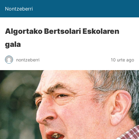
Nontzeberri
Algortako Bertsolari Eskolaren
gala
nontzeberri
10 urte ago