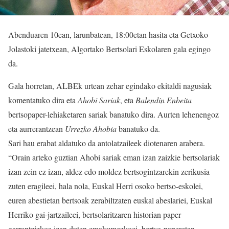
Abenduaren 10ean, larunbatean, 18:00etan hasita eta Getxoko
Jolastoki jatetxean, Algortako Bertsolari Eskolaren gala egingo
da.
Gala horretan, ALBEk urtean zehar egindako ekitaldi nagusiak
komentatuko dira eta
Ahobi Sariak
, eta
Balendin Enbeita
bertsopaper-lehiaketaren sariak banatuko dira. Aurten lehenengoz
eta aurrerantzean
Urrezko Ahobia
banatuko da.
Sari hau erabat aldatuko da antolatzaileek diotenaren arabera.
“Orain arteko guztian Ahobi sariak eman izan zaizkie bertsolariak
izan zein ez izan, aldez edo moldez bertsogintzarekin zerikusia
zuten eragileei, hala nola, Euskal Herri osoko bertso-eskolei,
euren abestietan bertsoak zerabiltzaten euskal abeslariei, Euskal
Herriko gai-jartzaileei, bertsolaritzaren historian paper
garrantzizkoa izan duten emakumezkoei, bertso-paperetan