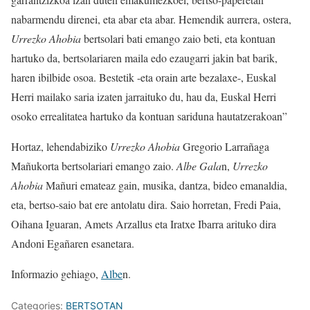
nabarmendu direnei, eta abar eta abar. Hemendik aurrera, ostera,
Urrezko Ahobia
bertsolari bati emango zaio beti, eta kontuan
hartuko da, bertsolariaren maila edo ezaugarri jakin bat barik,
haren ibilbide osoa. Bestetik -eta orain arte bezalaxe-, Euskal
Herri mailako saria izaten jarraituko du, hau da, Euskal Herri
osoko errealitatea hartuko da kontuan sariduna hautatzerakoan”
Hortaz, lehendabiziko
Urrezko Ahobia
Gregorio Larrañaga
Mañukorta bertsolariari emango zaio.
Albe Gala
n,
Urrezko
Ahobia
Mañuri emateaz gain, musika, dantza, bideo emanaldia,
eta, bertso-saio bat ere antolatu dira. Saio horretan, Fredi Paia,
Oihana Iguaran, Amets Arzallus eta Iratxe Ibarra arituko dira
Andoni Egañaren esanetara.
Informazio gehiago,
Albe
n.
Categories:
BERTSOTAN