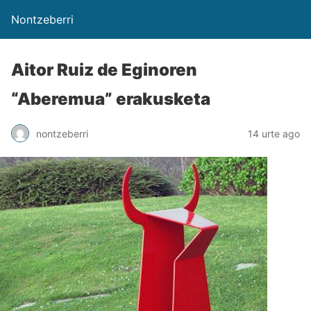
Nontzeberri
Aitor Ruiz de Eginoren
“Aberemua” erakusketa
nontzeberri
14 urte ago