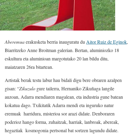
Aberemua
erakusketa berria inauguratu du
Aitor Ruiz de Eginok
,
Biarritzeko Anne Broitman galerian. Bertan, aluminiozko 18
eskultura eta aluminioan margotutako 20 lan bildu ditu,
maiatzaren 26ra bitartean.
Artistak berak testu labur hau bidali digu bere obraren azalpen
gisan: “
Zikuzulo
gure tailerra, Hernaniko Zikuñaga langile
auzoan, Adarra mendiaren magalean, eta industria gune batean
kokatua dago. Txikitatik Adarra mendi eta inguruko natur
eremuak harridura, misterioa sor arazi didate. Denboraren
poderioz hango forma, zuhaitzak, harriak, lanbroak, abereak,
hegaztiak kosmogonia pertsonal bat sortzen lagundu didate.