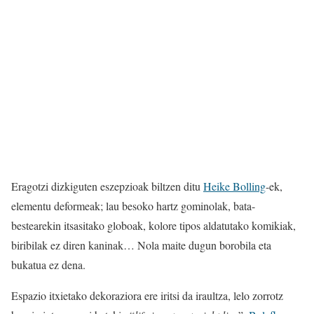
Eragotzi dizkiguten eszepzioak biltzen ditu
Heike Bolling
-ek,
elementu deformeak; lau besoko hartz gominolak, bata-
bestearekin itsasitako globoak, kolore tipos aldatutako komikiak,
biribilak ez diren kaninak… Nola maite dugun borobila eta
bukatua ez dena.
Espazio itxietako dekoraziora ere iritsi da iraultza, lelo zorrotz