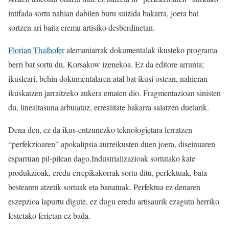
intifada sortu nahian dabilen buru suizida bakarra, joera bat
sortzen ari baita eremu artisiko desberdinetan.
Florian Thalhofer
alemaniarrak dokumentalak ikusteko programa
berri bat sortu du, Korsakow izenekoa. Ez da editore arrunta;
ikusleari, behin dokumentalaren atal bat ikusi ostean, nahieran
ikuskatzen jarraitzeko aukera ematen dio. Fragmentazioan sinisten
du, linealtasuna arbuiatuz, errealitate bakarra salatzen duelarik.
Dena den, ez da ikus-entzunezko teknologietara lerratzen
“perfekzioaren” apokalipsia aurreikusten duen joera, diseinuaren
esparruan pil-pilean dago.Industrializazioak sortutako kate
produkzioak, eredu errepikakorrak sortu ditu, perfektuak, bata
bestearen atzetik sortuak eta banatuak. Perfektua ez denaren
eszepzioa lapurtu digute, ez dugu eredu artisaurik ezagutu herriko
festetako ferietan ez bada.