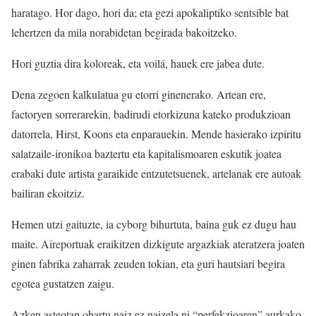
haratago. Hor dago, hori da; eta gezi apokaliptiko sentsible bat
lehertzen da mila norabidetan begirada bakoitzeko.
Hori guztia dira koloreak, eta voilá, hauek ere jabea dute.
Dena zegoen kalkulatua gu etorri ginenerako. Artean ere,
factoryen sorrerarekin, badirudi etorkizuna kateko produkzioan
datorrela, Hirst, Koons eta enparauekin. Mende hasierako izpiritu
salatzaile-ironikoa baztertu eta kapitalismoaren eskutik joatea
erabaki dute artista garaikide entzutetsuenek, artelanak ere autoak
bailiran ekoitziz.
Hemen utzi gaituzte, ia cyborg bihurtuta, baina guk ez dugu hau
maite. Aireportuak eraikitzen dizkigute argazkiak ateratzera joaten
ginen fabrika zaharrak zeuden tokian, eta guri hautsiari begira
egotea gustatzen zaigu.
Azken asteotan ohartu naiz ez naizela ni “perfekzioaren” aurkako