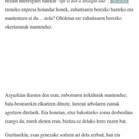
bezain interesgarri batekin “
life is not a straight line
”.
Bolefloor
izeneko enpresa holandar honek, zuhaitzaren berezko hazteko era
mantentzen ei du… nola? Oholetan ere zuhaitzaren berezko
okertasunak mantenduz.
Argazkian ikusten den eran, enborraren irekidurak mantenduz,
bata-bestearekin elkartzen dituzte, lurrean arbolaren zainak
agertzen direlarik. Era honetan, etxe bakoitzeko zorua desberdina
izango da, eurek dioten eran, bizitza ez delako lerro zuzen bat.
Guztiarekin, esan genezake sortzen ari dela zerbait, han eta