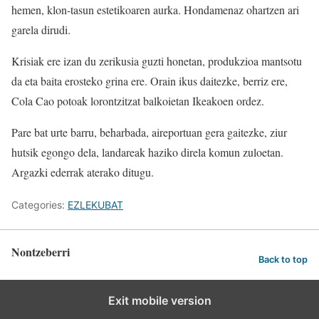
hemen, klon-tasun estetikoaren aurka. Hondamenaz ohartzen ari
garela dirudi.
Krisiak ere izan du zerikusia guzti honetan, produkzioa mantsotu
da eta baita erosteko grina ere. Orain ikus daitezke, berriz ere,
Cola Cao potoak lorontzitzat balkoietan Ikeakoen ordez.
Pare bat urte barru, beharbada, aireportuan gera gaitezke, ziur
hutsik egongo dela, landareak haziko direla komun zuloetan.
Argazki ederrak aterako ditugu.
Categories:
EZLEKUBAT
Nontzeberri
Back to top
Exit mobile version