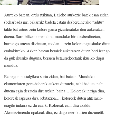
Aurreko batean, ordu txikitan, La2eko aurkezle batek esan zidan
(beharbada niri bakarrik) badela estatu desberdinetako “aditu”
talde bat urtero zein kolore gama gizarteratuko den aukeratzen
duena. Sarri biltzen omen dira, munduko hiri desberdinetan,
hurrengo urtean diseinuan, modan… zein kolore nagusituko diren
erabakitzeko. Azken batean beraiek aukeratzen duten hori izango
da guk ikusiko duguna, beraien betaurrekoetatik ikusiko dugu
mundua.
Ezinegon nostalgikoa sortu zidan, bat-batean. Munduko
ekonomiaren gora-beherak aukera ditzatela, nahi badute, nahi
dutena egin dezatela diruarekin, baina… Koloreak intriga dira,
koloreak lapsusa dira, lebitazioa,… koloreek duten aliterazio-
eragile indarra ez du ezerk. Koloreak ezin dira azaldu.
Akontezimendu opakoak dira, ez dago ezer ikusten duzunetik