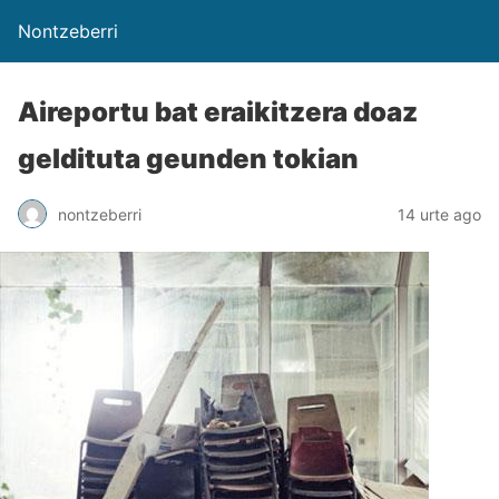
Nontzeberri
Aireportu bat eraikitzera doaz
geldituta geunden tokian
nontzeberri
14 urte ago