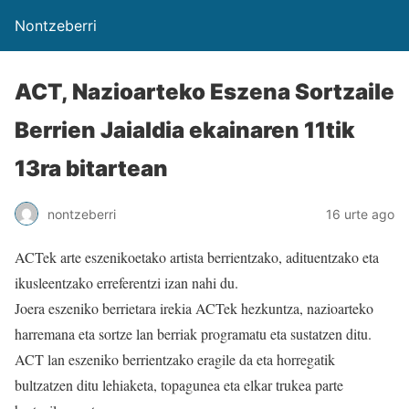
Nontzeberri
ACT, Nazioarteko Eszena Sortzaile
Berrien Jaialdia ekainaren 11tik
13ra bitartean
nontzeberri
16 urte ago
ACTek arte eszenikoetako artista berrientzako, adituentzako eta
ikusleentzako erreferentzi izan nahi du.
Joera eszeniko berrietara irekia ACTek hezkuntza, nazioarteko
harremana eta sortze lan berriak programatu eta sustatzen ditu.
ACT lan eszeniko berrientzako eragile da eta horregatik
bultzatzen ditu lehiaketa, topagunea eta elkar trukea parte