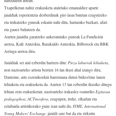
hartzaileen artean.
Txapelketan nahiz erakusketa ataletako emanaldiez aparte
jaialdiak esperientzia desberdinak giro lasai batetan ezagutzeko
eta trukatzeko guneak eskaini nahi ditu, hartarako bazkari, afari
eta gauez baliatzen da.
Aurten jaialdia garatzeko aukeratutako guneak La Fundición
aretoa, Kafe Antzokia, Barakaldo Antzokia, Bilborock eta BBK
Arriaga aretoa dira.
Jaialdiak sei atal ezberdin hartzen ditu:
Pieza laburrak lehiaketa
,
non nazioarteko artista berrien 16 lan ikusi ahal izango dira;
Dantzine, arte eszenikoekin harremana duten bideo/zine lanen
lehiaketa eta erakusketa da. Aurten 13 lan ezberdin ikusiko ditugu
lehian zein erakusketan; nazioarteko irakaslez osaturiko
Egitarau
pedagogikoa
;
ACTmosfera
, ezagupen, truke, elkarlan eta
eztabaida artistikorako gune izan nahi du;
IYME, International
Young Makers' Exchange
. jaialdi sare bat da eta zirkuitu