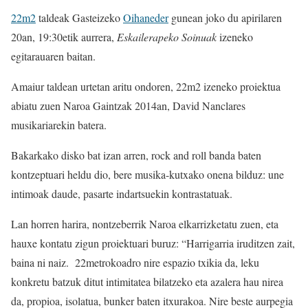
22m2
taldeak Gasteizeko
Oihaneder
gunean joko du apirilaren
20an, 19:30etik aurrera,
Eskailerapeko Soinuak
izeneko
egitarauaren baitan.
Amaiur taldean urtetan aritu ondoren, 22m2 izeneko proiektua
abiatu zuen Naroa Gaintzak 2014an, David Nanclares
musikariarekin batera.
Bakarkako disko bat izan arren, rock and roll banda baten
kontzeptuari heldu dio, bere musika-kutxako onena bilduz: une
intimoak daude, pasarte indartsuekin kontrastatuak.
Lan horren harira, nontzeberrik Naroa elkarrizketatu zuen, eta
hauxe kontatu zigun proiektuari buruz: “Harrigarria iruditzen zait,
baina ni naiz. 22metrokoadro nire espazio txikia da, leku
konkretu batzuk ditut intimitatea bilatzeko eta azalera hau nirea
da, propioa, isolatua, bunker baten itxurakoa. Nire beste aurpegia