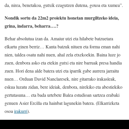
da, nirea, benetakoa, gutxik ezagutzen dutena, goxoa eta xumea”.
Nondik sortu da
22m2
proiektu honetan murgiltzeko ideia,
grina, indarra, beharra….?
Behar absolutua izan da. Amaiur utzi eta hilabete batzuetara
elkartu ginen berriz… Kanta batzuk nituen eta forma eman nahi
nien, taldea osatu nahi nuen, ahal zela etxekoekin. Baina luze jo
zuen, denbora asko eta etekin gutxi eta nire barruak presa handia
zuen. Hori dena alde batera utzi eta iparrik gabe aurrera jarraitu
nuen… Orduan David Nanclaresek, nire gitarrako irakasleak,
eskua luzatu zidan, bere ideiak, denbora, nirekiko eta abestiekiko
gertutasuna… eta bada urtebete Balea estudioan sartzea erabaki
genuen Asier Ercilla eta hainbat lagunekin batera. (Elkarrizketa
osoa
irakurri
).