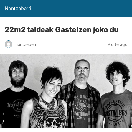
Nontzeberri
22m2 taldeak Gasteizen joko du
nontzeberri
9 urte ago