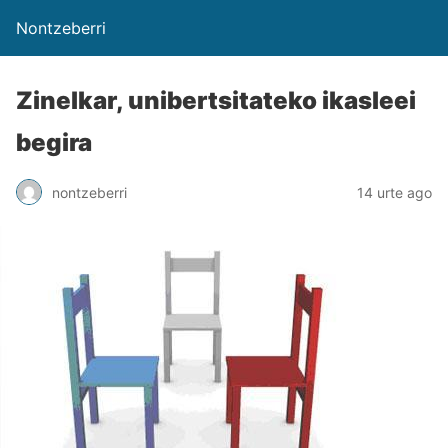
Nontzeberri
Zinelkar, unibertsitateko ikasleei
begira
nontzeberri
14 urte ago