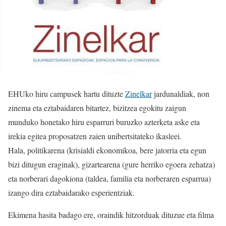
EHUko hiru campusek hartu dituzte
Zinelkar
jardunaldiak, non
zinema eta eztabaidaren bitartez, bizitzea egokitu zaigun
munduko honetako hiru esparruri buruzko azterketa aske eta
irekia egitea proposatzen zaien unibertsitateko ikasleei.
Hala, politikarena (krisialdi ekonomikoa, bere jatorria eta egun
bizi ditugun eraginak), gizartearena (gure herriko egoera zehatza)
eta norberari dagokiona (taldea, familia eta norberaren esparrua)
izango dira eztabaidarako esperientziak.
Ekimena hasita badago ere, oraindik hitzorduak dituzue eta filma