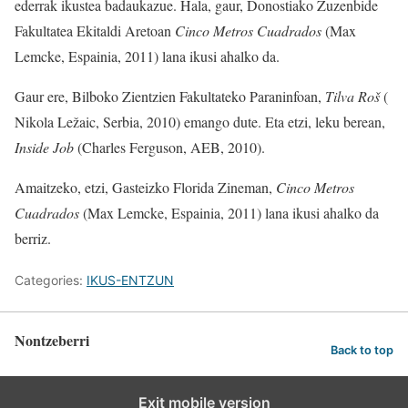
ederrak ikustea badaukazue. Hala, gaur, Donostiako Zuzenbide
Fakultatea Ekitaldi Aretoan
Cinco Metros Cuadrados
(Max
Lemcke, Espainia, 2011) lana ikusi ahalko da.
Gaur ere, Bilboko Zientzien Fakultateko Paraninfoan,
Tilva Roš
(
Nikola Ležaic, Serbia, 2010) emango dute. Eta etzi, leku berean,
Inside Job
(Charles Ferguson, AEB, 2010).
Amaitzeko, etzi, Gasteizko Florida Zineman,
Cinco Metros
Cuadrados
(Max Lemcke, Espainia, 2011) lana ikusi ahalko da
berriz.
Categories:
IKUS-ENTZUN
Nontzeberri
Back to top
Exit mobile version