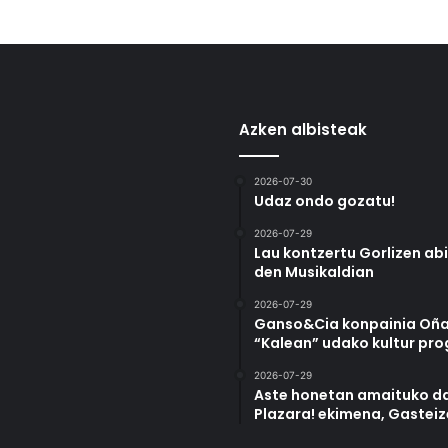
Azken albisteak
2026-07-30
Udaz ondo gozatu!
2026-07-29
Lau kontzertu Gorlizen ab
den Musikaldian
2026-07-29
Ganso&Cia konpainia Oña
“Kalean” udako kultur pr
2026-07-29
Aste honetan amaituko da
Plazara! ekimena, Gastei