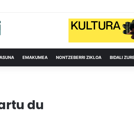
TASUNA
EMAKUMEA
NONTZEBERRI ZIKLOA
BIDALI ZUR
artu du