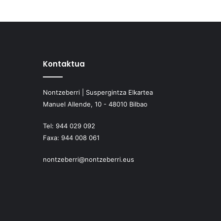
Kontaktua
Nontzeberri | Suspergintza Elkartea
Manuel Allende, 10 - 48010 Bilbao
Tel:
944 029 092
Faxa:
944 008 061
nontzeberri@nontzeberri.eus