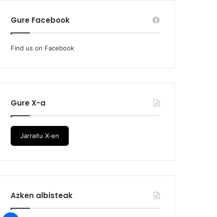
Gure Facebook
Find us on Facebook
Gure X-a
Jarraitu X-en
Azken albisteak