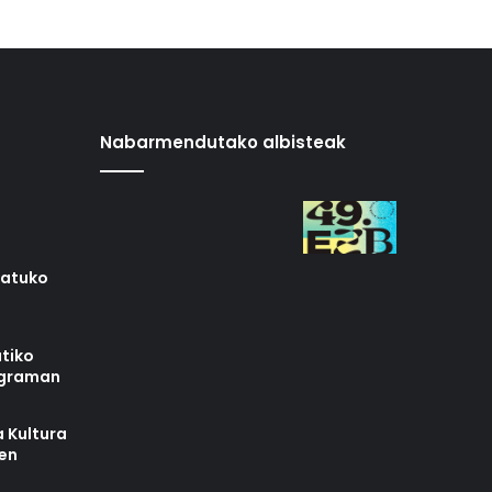
Nabarmendutako albisteak
iatuko
tiko
ograman
 Kultura
zen