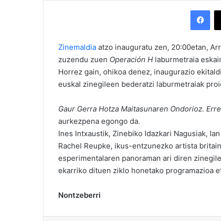
Facebook
Zinemaldia
atzo inauguratu zen, 20:00etan, Ar
zuzendu zuen
Operación H
laburmetraia eskai
Horrez gain, ohikoa denez, inaugurazio ekitald
euskal zinegileen bederatzi laburmetraiak proi
Gaur Gerra Hotza Maitasunaren Ondorioz. Erre
aurkezpena egongo da.
Ines Intxaustik, Zinebiko Idazkari Nagusiak, Ia
Rachel Reupke, ikus-entzunezko artista britai
esperimentalaren panoraman ari diren zinegil
ekarriko dituen ziklo honetako programazioa e
Nontzeberri