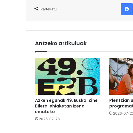
F
Partekatu
Antzeko artikuluak
Azken egunak 49. Euskal Zine
Plentzian 
Bilera lehiaketan izena
programat
emateko
2026-07-2
2026-07-28