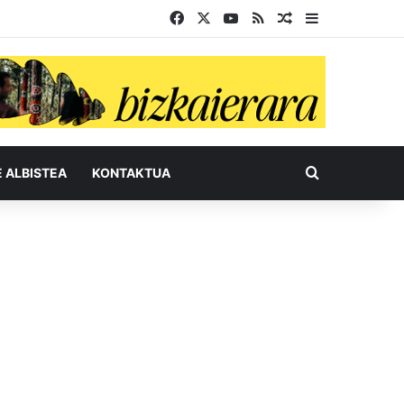
Facebook
X
YouTube
RSS
Ausazko artikul
Sidebar
Bilatu honel
E ALBISTEA
KONTAKTUA