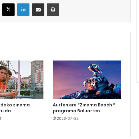
acebook
X
LinkedIn
Partekatu e-posta bidez
Inprimatu
udako zinema
Aurten ere “Zinema Beach “
u da
programa Baluarten
3
2026-07-22