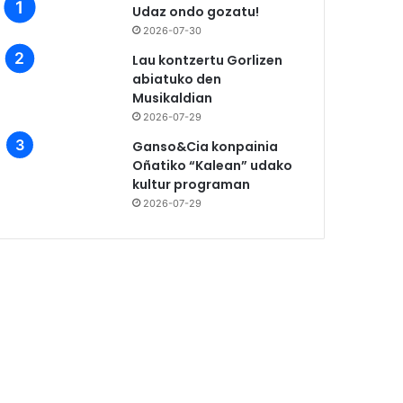
Udaz ondo gozatu!
2026-07-30
Lau kontzertu Gorlizen
abiatuko den
Musikaldian
2026-07-29
Ganso&Cia konpainia
Oñatiko “Kalean” udako
kultur programan
2026-07-29