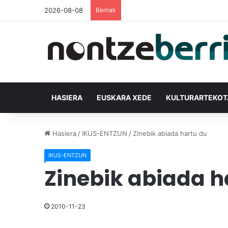
2026-08-08
Berriak
HASIERA
EUSKARA XEDE
KULTURARTEKO
Hasiera
/
IKUS-ENTZUN
/
Zinebik abiada hartu du
IKUS-ENTZUN
Zinebik abiada h
2010-11-23