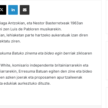
X
LinkedIn
Partekatu e-posta bidez
riaga Antzokian, eta Nestor Basterretxeak 1963an
ni zen Luis de Pabloren musikarekin.
ian, lehiaketan parte hartzeko aukeratuak izan diren
ektatu ziren.
skuma Batuko zinema eta bideo egin berriak
zikloaren
n White, komisario independente britainiarrarekin eta
niarrarekin, Erresuma Batuan egiten den zine eta bideo
een azken joerak eta proposamen apurtzaileenak
ta edukiak aurkeztuko dituzte.