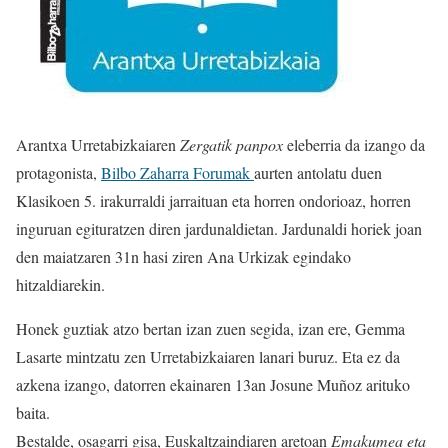
Arantxa Urretabizkaiaren
Zergatik panpox
eleberria da izango da
protagonista,
Bilbo Zaharra Forumak
aurten antolatu duen
Klasikoen 5. irakurraldi jarraituan eta horren ondorioaz, horren
inguruan egituratzen diren jardunaldietan. Jardunaldi horiek joan
den maiatzaren 31n hasi ziren Ana Urkizak egindako
hitzaldiarekin.
Honek guztiak atzo bertan izan zuen segida, izan ere, Gemma
Lasarte mintzatu zen Urretabizkaiaren lanari buruz. Eta ez da
azkena izango, datorren ekainaren 13an Josune Muñoz arituko
baita.
Bestalde, osagarri gisa, Euskaltzaindiaren aretoan
Emakumea eta