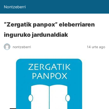
Nontzeberri
“Zergatik panpox” eleberriaren
inguruko jardunaldiak
nontzeberri
14 urte ago