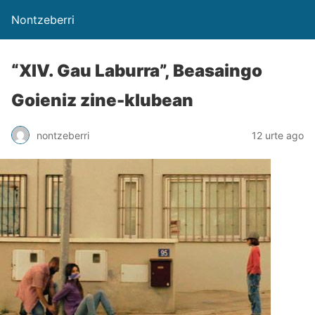
Nontzeberri
“XIV. Gau Laburra”, Beasaingo
Goieniz zine-klubean
nontzeberri
12 urte ago