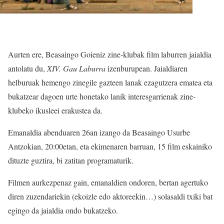
Aurten ere, Beasaingo Goieniz zine-klubak film laburren jaialdia
antolatu du,
XIV. Gau Laburra
izenburupean. Jaialdiaren
helburuak hemengo zinegile gazteen lanak ezagutzera ematea eta
bukatzear dagoen urte honetako lanik interesgarrienak zine-
klubeko ikusleei erakustea da.
Emanaldia abenduaren 26an izango da Beasaingo Usurbe
Antzokian, 20:00etan, eta ekimenaren barruan, 15 film eskainiko
dituzte guztira, bi zatitan programaturik.
Filmen aurkezpenaz gain, emanaldien ondoren, bertan agertuko
diren zuzendariekin (ekoizle edo aktoreekin…) solasaldi txiki bat
egingo da jaialdia ondo bukatzeko.