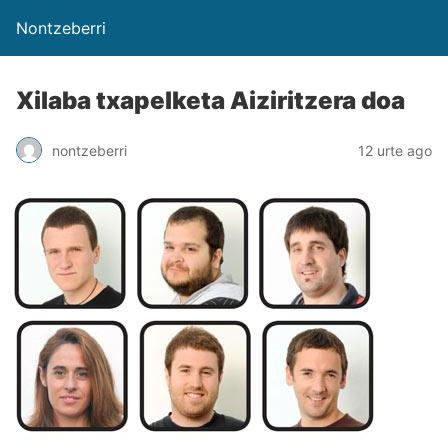
Nontzeberri
Xilaba txapelketa Aiziritzera doa
nontzeberri
12 urte ago