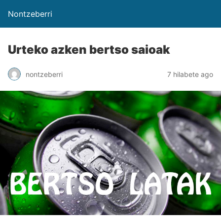
Nontzeberri
Urteko azken bertso saioak
nontzeberri
7 hilabete ago