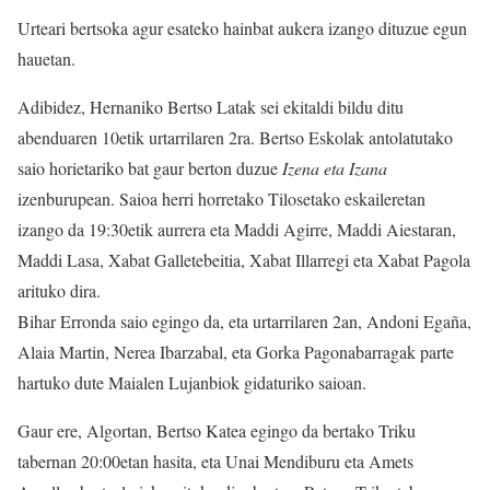
Urteari bertsoka agur esateko hainbat aukera izango dituzue egun
hauetan.
Adibidez, Hernaniko Bertso Latak sei ekitaldi bildu ditu
abenduaren 10etik urtarrilaren 2ra. Bertso Eskolak antolatutako
saio horietariko bat gaur berton duzue
Izena eta Izana
izenburupean. Saioa herri horretako Tilosetako eskaileretan
izango da 19:30etik aurrera eta Maddi Agirre, Maddi Aiestaran,
Maddi Lasa, Xabat Galletebeitia, Xabat Illarregi eta Xabat Pagola
arituko dira.
Bihar Erronda saio egingo da, eta urtarrilaren 2an, Andoni Egaña,
Alaia Martin, Nerea Ibarzabal, eta Gorka Pagonabarragak parte
hartuko dute Maialen Lujanbiok gidaturiko saioan.
Gaur ere, Algortan, Bertso Katea egingo da bertako Triku
tabernan 20:00etan hasita, eta Unai Mendiburu eta Amets