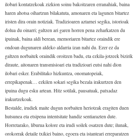
ilobari kontatzekoak zizkion soinu bakoitzaren erranahiak, baina
haren ahotsa oihartzun bilakatuta, amonaren eta lagunen bitartez
iristen dira orain notiziak. Tradizioaren aztarnei segika, istorioak
dolua du oinarri; galtzen ari garen horren pena zeharkatzen du
ipuinak, baina aldi berean, memoriaren bitartez oraindik ere
ondoan dugunaren aldeko aldarria izan nahi du. Ezer ez da
galtzen norbaitek oraindik oroitzen badu, eta ezkila-jotzeek bizirik
diraute, aitonaren transmisioari eta tradizioari eutsi nahi dion
ilobari esker. Erabilitako hizkuntza, onomatopeiak,
errepikapenak… ezkilen sokari segika bezala irakurtzen den
ipuina dugu esku artean. Hitz sotilak, pausatuak, patxadaz
irakurtzekoak.
Bestalde, irudiek maite dugun norbaiten heriotzak eragiten duen
hutsunea eta etsipena intentsitate handiz sentiarazten dute.
Horretarako, liburua kolore eta irudi soilek osatzen dute; ilunak,
orokorrak detaile txikiei baino, egoera eta istanteari erreparatzen