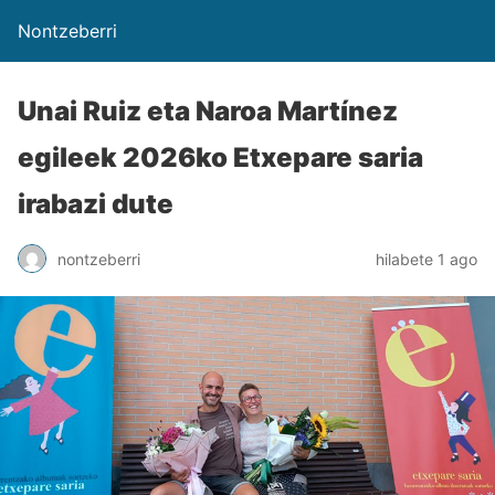
Nontzeberri
Unai Ruiz eta Naroa Martínez
egileek 2026ko Etxepare saria
irabazi dute
nontzeberri
hilabete 1 ago