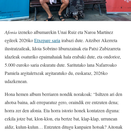
Afonia
izeneko albumarekin Unai Ruiz eta Naroa Martínez
egileek 2026ko
Etxepare saria
irabazi dute. Aitziber Akerreta
ilustratzaileak, Idoia Sobrino liburuzainak eta Patxi Zubizarreta
idazleak osaturiko epaimahaiak hala erabaki dute, eta ondorioz,
5.000 euroko saria eskuratu dute. Saritutako lana Nafarroako
Pamiela argitaletxeak argitaratuko du, euskaraz, 2026ko
udazkenean.
Hona hemen album berriaren nondik norakoak: “Isiltzen ari den
ahotsa baina, adi erreparatuz gero, oraindik ere entzuten dena;
horra zer den afonia. Eta horra istorio honek kontatzen diguna:
ezkila jotze bat, klon-klon, eta bertze bat, klap-klap, urrunean
aldiz, kulun-kulun… Entzuten ditugu kanpaien hotsak? Aitonak