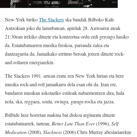
New York hiriko
The Slackers
ska bandak Bilboko Kafe
Antzokian joko du larunbatean, apirilak 28. Aretoaren ateak
21:30ean irekiko dituzte eta kontzertua ordu erdi geroago hasiko
da. Estatubatuarren musika freskoa, parranda zalea eta
dantzagarria da; Jamaikako erritmo beroak jotzen dituzte rock-
and-rollaren energiarekin.
The Slackers 1991. urtean eratu zen New York hirian eta bere
musika rock-and-roll jamaikarra dela esan ohi da. Izan ere,
bandaren musikan askotariko estiloak nabarmentzen dira, hala
nola, ska, reggaea, soula, swinga, garage-rocka eta jazza.
Ibilbide luze horretan makina bat diskoa argitaratu dituzte
estatubatuarrek, tartean,
Better Late Than Ever
(1996),
Self
Medication
(2008),
Slackness
(2006) Chris Murray abeslariarekin