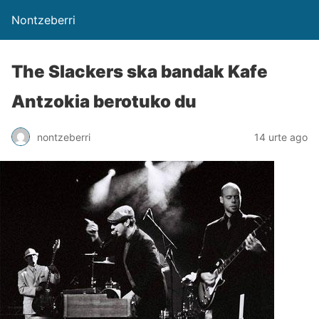
Nontzeberri
The Slackers ska bandak Kafe
Antzokia berotuko du
nontzeberri
14 urte ago