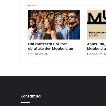
Lau kontzertu Gorlizen
Abuztuan,
abiatuko den Musikaldian
Musikaldia
2026-07-29
2026-07-2
Kontaktua