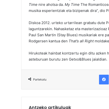
Time
nire ahotsa da.
My Time
The Romanticosek
musika esperientziak eta bizipenak dira”, dio P
Diskoa 2012. urteko urtarrilean grabatu dute P
laguntzarekin. Nahasketaz eta masterizazioaz P
Paul San Martin (Stay Blues) musikariak ere p
Rodgersen kantua den
That’s all Right
moldake
Hirukoteak hainbat kontzertu egin ditu azken h
asteburuan burutu zen Getxo&Blues jaialdian.
F
Partekatu
Antzeko artikuluak