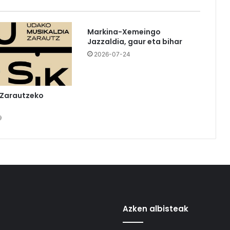
Markina-Xemeingo
Jazzaldia, gaur eta bihar
2026-07-24
 Zarautzeko
9
Azken albisteak