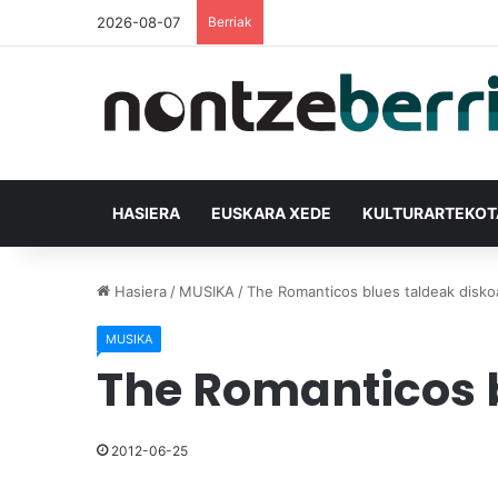
2026-08-07
Berriak
HASIERA
EUSKARA XEDE
KULTURARTEKO
Hasiera
/
MUSIKA
/
The Romanticos blues taldeak diskoa
MUSIKA
The Romanticos b
2012-06-25