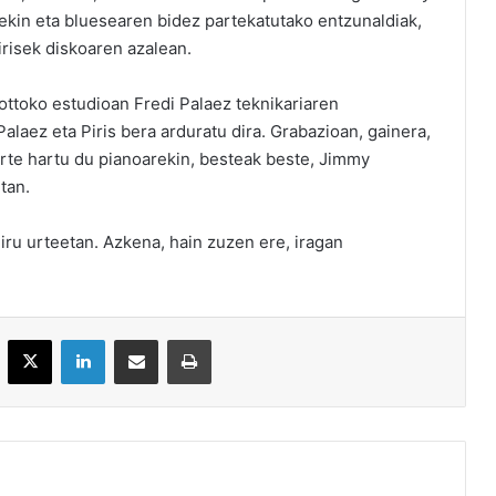
in eta bluesearen bidez partekatutako entzunaldiak,
irisek diskoaren azalean.
ottoko estudioan Fredi Palaez teknikariaren
alaez eta Piris bera arduratu dira. Grabazioan, gainera,
arte hartu du pianoarekin, besteak beste, Jimmy
tan.
iru urteetan. Azkena, hain zuzen ere, iragan
acebook
X
LinkedIn
Partekatu e-posta bidez
Inprimatu