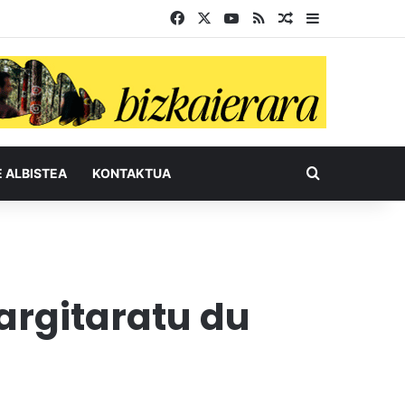
Facebook
X
YouTube
RSS
Ausazko artikul
Sidebar
Bilatu honel
E ALBISTEA
KONTAKTUA
argitaratu du