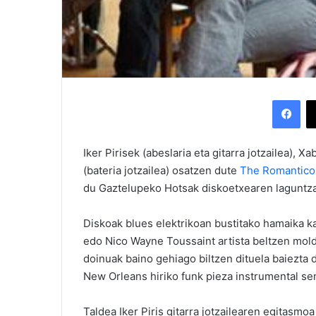
Facebook
Iker Pirisek (abeslaria eta gitarra jotzailea), X
(bateria jotzailea) osatzen dute
The Romantico
du Gaztelupeko Hotsak diskoetxearen laguntza
Diskoak blues elektrikoan bustitako hamaika kan
edo Nico Wayne Toussaint artista beltzen mold
doinuak baino gehiago biltzen dituela baiezta
New Orleans hiriko funk pieza instrumental se
Taldea Iker Piris gitarra jotzailearen egitasmo