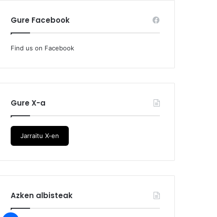
Gure Facebook
Find us on Facebook
Gure X-a
Jarraitu X-en
Azken albisteak