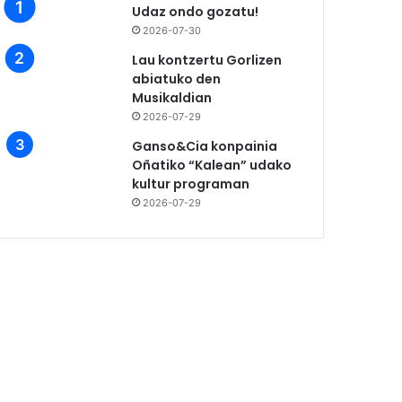
Udaz ondo gozatu!
2026-07-30
Lau kontzertu Gorlizen
abiatuko den
Musikaldian
2026-07-29
Ganso&Cia konpainia
Oñatiko “Kalean” udako
kultur programan
2026-07-29