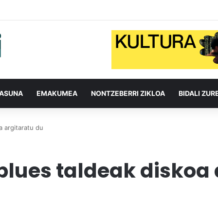
TASUNA
EMAKUMEA
NONTZEBERRI ZIKLOA
BIDALI ZUR
 argitaratu du
lues taldeak diskoa 