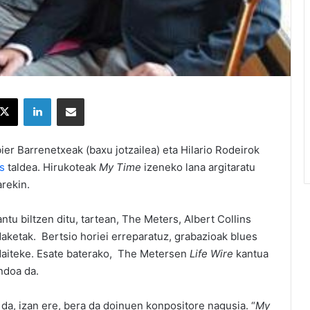
X
LinkedIn
Partekatu e-posta bidez
abier Barrenetxeak (baxu jotzailea) eta Hilario Rodeirok
s
taldea. Hirukoteak
My Time
izeneko lana argitaratu
rekin.
tu biltzen ditu, tartean, The Meters, Albert Collins
aketak. Bertsio horiei erreparatuz, grabazioak blues
 daiteke. Esate baterako, The Metersen
Life Wire
kantua
ndoa da.
a da, izan ere, bera da doinuen konpositore nagusia. “
My