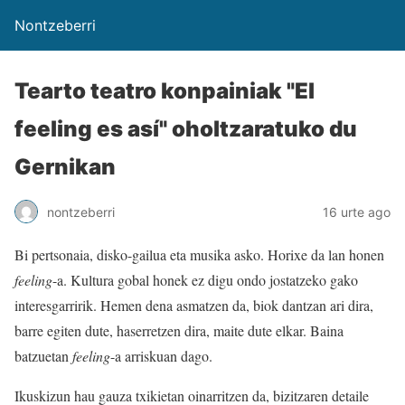
Nontzeberri
Tearto teatro konpainiak "El
feeling es así" oholtzaratuko du
Gernikan
nontzeberri
16 urte ago
Bi pertsonaia, disko-gailua eta musika asko. Horixe da lan honen
feeling
-a. Kultura gobal honek ez digu ondo jostatzeko gako
interesgarririk. Hemen dena asmatzen da, biok dantzan ari dira,
barre egiten dute, haserretzen dira, maite dute elkar. Baina
batzuetan
feeling
-a arriskuan dago.
Ikuskizun hau gauza txikietan oinarritzen da, bizitzaren detaile