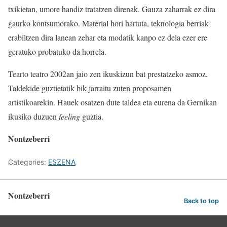
txikietan, umore handiz tratatzen direnak. Gauza zaharrak ez dira
gaurko kontsumorako. Material hori hartuta, teknologia berriak
erabiltzen dira lanean zehar eta modatik kanpo ez dela ezer ere
geratuko probatuko da horrela.
Tearto teatro 2002an jaio zen ikuskizun bat prestatzeko asmoz.
Taldekide guztietatik bik jarraitu zuten proposamen
artistikoarekin. Hauek osatzen dute taldea eta eurena da Gernikan
ikusiko duzuen
feeling
guztia.
Nontzeberri
Categories:
ESZENA
Nontzeberri
Back to top